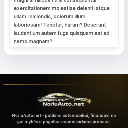
magni similique nulla consequuntur
exercitationem molestiae deleniti atque
ullam reiciendis, dolorum illum
laboriosam! Tenetur, harum? Deserunt
laudantium autem fuga quisquam est ad
nemo magnam?
NoriuAuto.net – patikimi automobiliai, finansavimo
galimybės ir pagalba visame pirkimo procese.