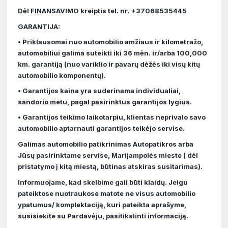
Dėl FINANSAVIMO kreiptis tel. nr. +37068535445
GARANTIJA:
• Priklausomai nuo automobilio amžiaus ir kilometražo,
automobiliui galima suteikti iki 36 mėn. ir/arba 100,000
km. garantiją (nuo variklio ir pavarų dėžės iki visų kitų
automobilio komponentų).
• Garantijos kaina yra suderinama individualiai,
sandorio metu, pagal pasirinktus garantijos lygius.
• Garantijos teikimo laikotarpiu, klientas neprivalo savo
automobilio aptarnauti garantijos teikėjo servise.
Galimas automobilio patikrinimas Autopatikros arba
Jūsų pasirinktame servise, Marijampolės mieste ( dėl
pristatymo į kitą miestą, būtinas atskiras susitarimas).
Informuojame, kad skelbime gali būti klaidų. Jeigu
pateiktose nuotraukose matote ne visus automobilio
ypatumus/ komplektaciją, kuri pateikta aprašyme,
susisiekite su Pardavėju, pasitikslinti informaciją.