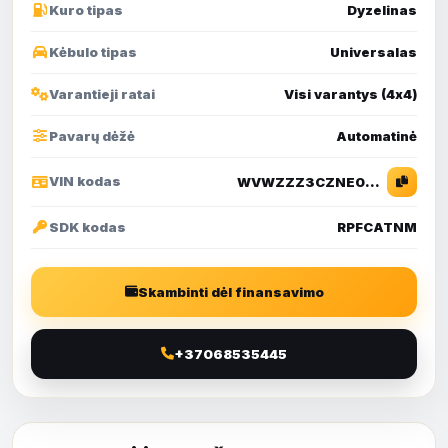
Kuro tipas
Dyzelinas
Kėbulo tipas
Universalas
Varantieji ratai
Visi varantys (4х4)
Pavarų dėžė
Automatinė
VIN kodas
WVWZZZ3CZNE045369
SDK kodas
RPFCATNM
Skambinti dėl finansavimo
+37068535445