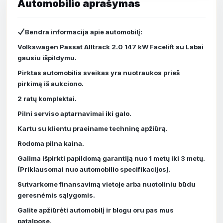
Bendra informacija apie automobilį:
Volkswagen Passat Alltrack 2.0 147 kW Facelift su Labai
gausiu išpildymu.
Pirktas automobilis sveikas yra nuotraukos prieš
pirkimą iš aukciono.
2 ratų komplektai.
Pilni serviso aptarnavimai iki galo.
Kartu su klientu praeiname techninę apžiūrą.
Rodoma pilna kaina.
Galima išpirkti papildomą garantiją nuo 1 metų iki 3 metų.
(Priklausomai nuo automobilio specifikacijos).
Sutvarkome finansavimą vietoje arba nuotoliniu būdu
geresnėmis sąlygomis.
Galite apžiūrėti automobilį ir blogu oru pas mus
patalpose.