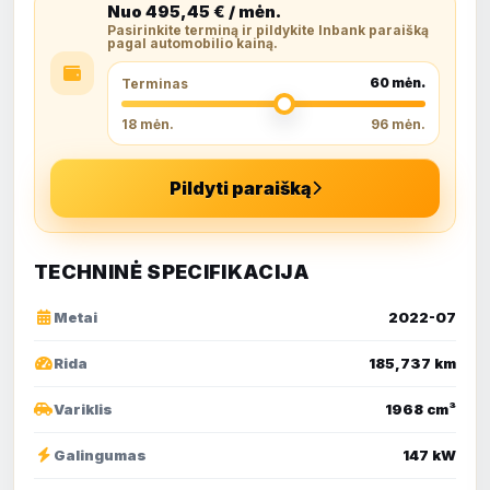
Nuo
495,45
€ / mėn.
Pasirinkite terminą ir pildykite Inbank paraišką
pagal automobilio kainą.
60
mėn.
Terminas
18 mėn.
96 mėn.
Pildyti paraišką
TECHNINĖ SPECIFIKACIJA
Metai
2022-07
Rida
185,737 km
Variklis
1968 cm³
Galingumas
147 kW