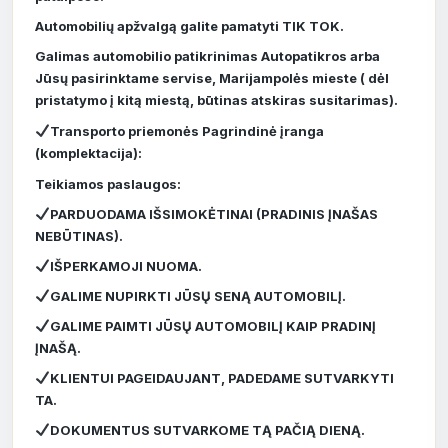
Automobilių apžvalgą galite pamatyti TIK TOK.
Galimas automobilio patikrinimas Autopatikros arba
Jūsų pasirinktame servise, Marijampolės mieste ( dėl
pristatymo į kitą miestą, būtinas atskiras susitarimas).
Transporto priemonės Pagrindinė įranga
(komplektacija):
Teikiamos paslaugos:
PARDUODAMA IŠSIMOKĖTINAI (PRADINIS ĮNAŠAS
NEBŪTINAS).
IŠPERKAMOJI NUOMA.
GALIME NUPIRKTI JŪSŲ SENĄ AUTOMOBILĮ.
GALIME PAIMTI JŪSŲ AUTOMOBILĮ KAIP PRADINĮ
ĮNAŠĄ.
KLIENTUI PAGEIDAUJANT, PADEDAME SUTVARKYTI
TA.
DOKUMENTUS SUTVARKOME TĄ PAČIĄ DIENĄ.