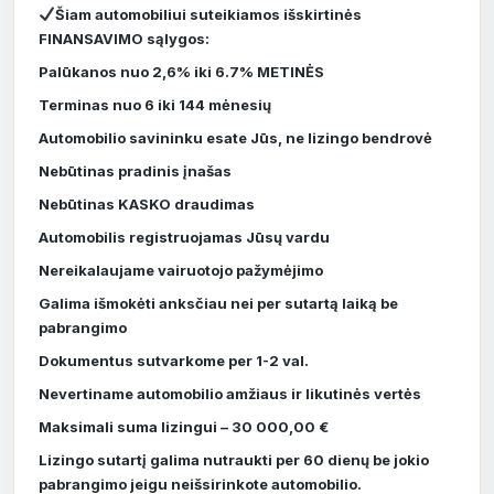
Šiam automobiliui suteikiamos išskirtinės
FINANSAVIMO sąlygos:
Palūkanos nuo 2,6% iki 6.7% METINĖS
Terminas nuo 6 iki 144 mėnesių
Automobilio savininku esate Jūs, ne lizingo bendrovė
Nebūtinas pradinis įnašas
Nebūtinas KASKO draudimas
Automobilis registruojamas Jūsų vardu
Nereikalaujame vairuotojo pažymėjimo
Galima išmokėti anksčiau nei per sutartą laiką be
pabrangimo
Dokumentus sutvarkome per 1-2 val.
Nevertiname automobilio amžiaus ir likutinės vertės
Maksimali suma lizingui – 30 000,00 €
Lizingo sutartį galima nutraukti per 60 dienų be jokio
pabrangimo jeigu neišsirinkote automobilio.