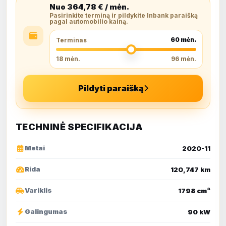
Nuo
364,78
€ / mėn.
Pasirinkite terminą ir pildykite Inbank paraišką
pagal automobilio kainą.
60
mėn.
Terminas
18 mėn.
96 mėn.
Pildyti paraišką
TECHNINĖ SPECIFIKACIJA
Metai
2020-11
Rida
120,747 km
Variklis
1798 cm³
Galingumas
90 kW