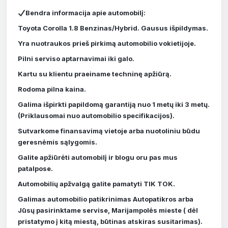
Bendra informacija apie automobilį:
Toyota Corolla 1.8 Benzinas/Hybrid. Gausus išpildymas.
Yra nuotraukos prieš pirkimą automobilio vokietijoje.
Pilni serviso aptarnavimai iki galo.
Kartu su klientu praeiname techninę apžiūrą.
Rodoma pilna kaina.
Galima išpirkti papildomą garantiją nuo 1 metų iki 3 metų.
(Priklausomai nuo automobilio specifikacijos).
Sutvarkome finansavimą vietoje arba nuotoliniu būdu
geresnėmis sąlygomis.
Galite apžiūrėti automobilį ir blogu oru pas mus
patalpose.
Automobilių apžvalgą galite pamatyti TIK TOK.
Galimas automobilio patikrinimas Autopatikros arba
Jūsų pasirinktame servise, Marijampolės mieste ( dėl
pristatymo į kitą miestą, būtinas atskiras susitarimas).