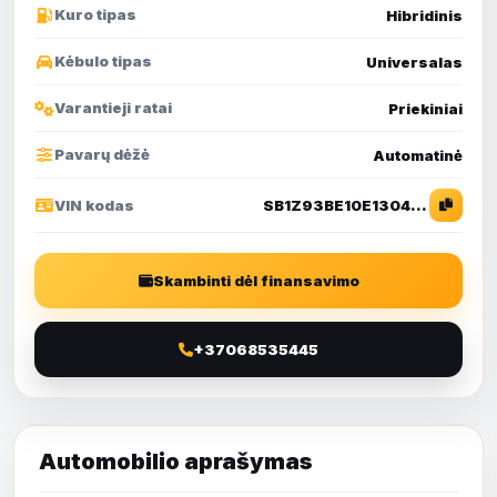
Kuro tipas
Hibridinis
Kėbulo tipas
Universalas
Varantieji ratai
Priekiniai
Pavarų dėžė
Automatinė
VIN kodas
SB1Z93BE10E130450
Skambinti dėl finansavimo
+37068535445