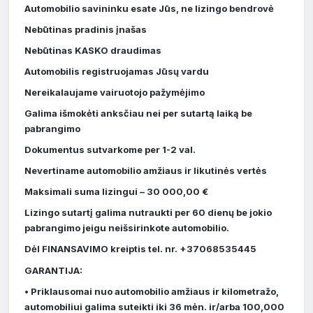
Automobilio savininku esate Jūs, ne lizingo bendrovė
Nebūtinas pradinis įnašas
Nebūtinas KASKO draudimas
Automobilis registruojamas Jūsų vardu
Nereikalaujame vairuotojo pažymėjimo
Galima išmokėti anksčiau nei per sutartą laiką be
pabrangimo
Dokumentus sutvarkome per 1-2 val.
Nevertiname automobilio amžiaus ir likutinės vertės
Maksimali suma lizingui – 30 000,00 €
Lizingo sutartį galima nutraukti per 60 dienų be jokio
pabrangimo jeigu neišsirinkote automobilio.
Dėl FINANSAVIMO kreiptis tel. nr. +37068535445
GARANTIJA:
• Priklausomai nuo automobilio amžiaus ir kilometražo,
automobiliui galima suteikti iki 36 mėn. ir/arba 100,000