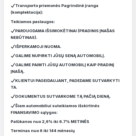
Transporto priemonės Pagrindinė įranga
(komplektacija):
Teikiamos paslaugos:
PARDUODAMA IŠSIMOKĖTINAI (PRADINIS ĮNAŠAS
NEBŪTINAS).
IŠPERKAMOJI NUOMA.
GALIME NUPIRKTI JŪSŲ SENĄ AUTOMOBILĮ.
GALIME PAIMTI JŪSŲ AUTOMOBILĮ KAIP PRADINĮ
ĮNAŠĄ.
KLIENTUI PAGEIDAUJANT, PADEDAME SUTVARKYTI
TA.
DOKUMENTUS SUTVARKOME TĄ PAČIĄ DIENĄ.
Šiam automobiliui suteikiamos išskirtinės
FINANSAVIMO sąlygos:
Palūkanos nuo 2,6% iki 6.7% METINĖS
Terminas nuo 6 iki 144 mėnesių