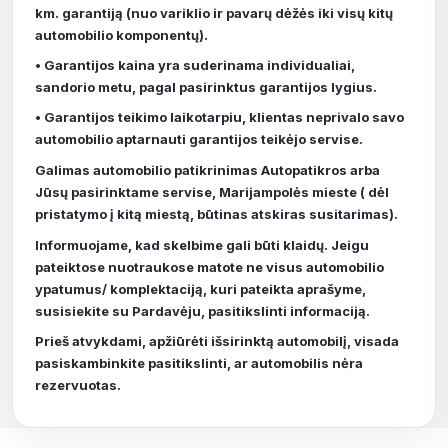
km. garantiją (nuo variklio ir pavarų dėžės iki visų kitų
automobilio komponentų).
• Garantijos kaina yra suderinama individualiai,
sandorio metu, pagal pasirinktus garantijos lygius.
• Garantijos teikimo laikotarpiu, klientas neprivalo savo
automobilio aptarnauti garantijos teikėjo servise.
Galimas automobilio patikrinimas Autopatikros arba
Jūsų pasirinktame servise, Marijampolės mieste ( dėl
pristatymo į kitą miestą, būtinas atskiras susitarimas).
Informuojame, kad skelbime gali būti klaidų. Jeigu
pateiktose nuotraukose matote ne visus automobilio
ypatumus/ komplektaciją, kuri pateikta aprašyme,
susisiekite su Pardavėju, pasitikslinti informaciją.
Prieš atvykdami, apžiūrėti išsirinktą automobilį, visada
pasiskambinkite pasitikslinti, ar automobilis nėra
rezervuotas.