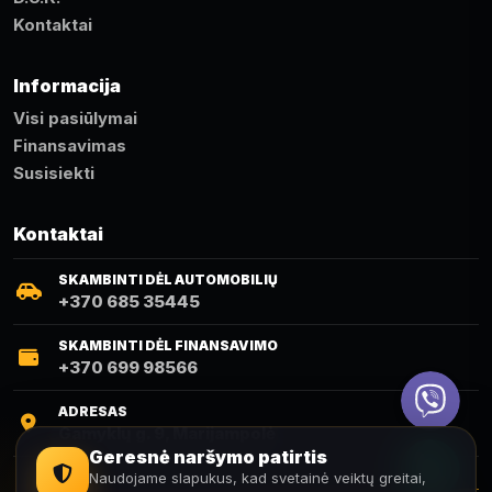
Kontaktai
Informacija
Visi pasiūlymai
Finansavimas
Susisiekti
Kontaktai
SKAMBINTI DĖL AUTOMOBILIŲ
+370 685 35445
SKAMBINTI DĖL FINANSAVIMO
+370 699 98566
Viber
ADRESAS
Gamyklų g. 9, Marijampolė
Telefonas
Geresnė naršymo patirtis
Naudojame slapukus, kad svetainė veiktų greitai,