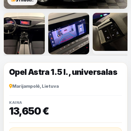
Rodyti visas
nuotraukas
Opel Astra 1.5 l., universalas
Marijampolė, Lietuva
KAINA
13,650 €