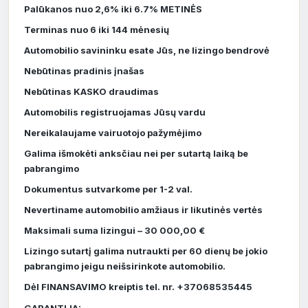
Palūkanos nuo 2,6% iki 6.7% METINĖS
Terminas nuo 6 iki 144 mėnesių
Automobilio savininku esate Jūs, ne lizingo bendrovė
Nebūtinas pradinis įnašas
Nebūtinas KASKO draudimas
Automobilis registruojamas Jūsų vardu
Nereikalaujame vairuotojo pažymėjimo
Galima išmokėti anksčiau nei per sutartą laiką be
pabrangimo
Dokumentus sutvarkome per 1-2 val.
Nevertiname automobilio amžiaus ir likutinės vertės
Maksimali suma lizingui – 30 000,00 €
Lizingo sutartį galima nutraukti per 60 dienų be jokio
pabrangimo jeigu neišsirinkote automobilio.
Dėl FINANSAVIMO kreiptis tel. nr. +37068535445
GARANTIJA: