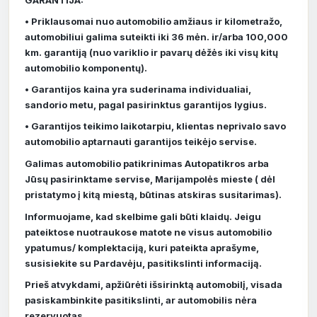
• Priklausomai nuo automobilio amžiaus ir kilometražo,
automobiliui galima suteikti iki 36 mėn. ir/arba 100,000
km. garantiją (nuo variklio ir pavarų dėžės iki visų kitų
automobilio komponentų).
• Garantijos kaina yra suderinama individualiai,
sandorio metu, pagal pasirinktus garantijos lygius.
• Garantijos teikimo laikotarpiu, klientas neprivalo savo
automobilio aptarnauti garantijos teikėjo servise.
Galimas automobilio patikrinimas Autopatikros arba
Jūsų pasirinktame servise, Marijampolės mieste ( dėl
pristatymo į kitą miestą, būtinas atskiras susitarimas).
Informuojame, kad skelbime gali būti klaidų. Jeigu
pateiktose nuotraukose matote ne visus automobilio
ypatumus/ komplektaciją, kuri pateikta aprašyme,
susisiekite su Pardavėju, pasitikslinti informaciją.
Prieš atvykdami, apžiūrėti išsirinktą automobilį, visada
pasiskambinkite pasitikslinti, ar automobilis nėra
rezervuotas.