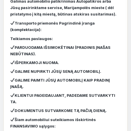
Galimas automobilio patikrinimas Autopatikros arba
Jūsų pasirinktame servise, Marijampolės mieste ( dėl
pristatymo į kitą miestą, būtinas atskiras susitarimas).
Transporto priemonės Pagrindinė įranga
(komplektacija):
Teikiamos paslaugos:
PARDUODAMA IŠSIMOKĖTINAI (PRADINIS ĮNAŠAS
NEBŪTINAS).
IŠPERKAMOJI NUOMA.
GALIME NUPIRKTI JŪSŲ SENĄ AUTOMOBILĮ.
GALIME PAIMTI JŪSŲ AUTOMOBILĮ KAIP PRADINĮ
ĮNAŠĄ.
KLIENTUI PAGEIDAUJANT, PADEDAME SUTVARKYTI
TA.
DOKUMENTUS SUTVARKOME TĄ PAČIĄ DIENĄ.
Šiam automobiliui suteikiamos išskirtinės
FINANSAVIMO sąlygos: