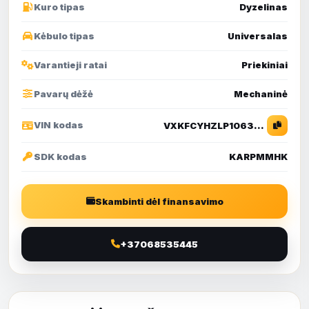
Kuro tipas
Dyzelinas
Kėbulo tipas
Universalas
Varantieji ratai
Priekiniai
Pavarų dėžė
Mechaninė
VIN kodas
VXKFCYHZLP1063217
SDK kodas
KARPMMHK
Skambinti dėl finansavimo
+37068535445