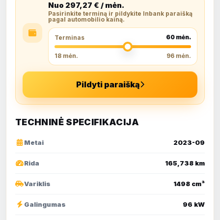
Nuo
297,27
€ / mėn.
Pasirinkite terminą ir pildykite Inbank paraišką
pagal automobilio kainą.
60
mėn.
Terminas
18 mėn.
96 mėn.
Pildyti paraišką
TECHNINĖ SPECIFIKACIJA
Metai
2023-09
Rida
165,738 km
Variklis
1498 cm³
Galingumas
96 kW