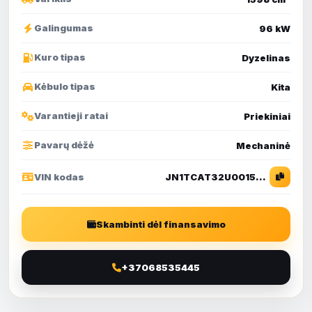
Galingumas
96 kW
Kuro tipas
Dyzelinas
Kėbulo tipas
Kita
Varantieji ratai
Priekiniai
Pavarų dėžė
Mechaninė
VIN kodas
JN1TCAT32U0015077
Skambinti dėl finansavimo
+37068535445