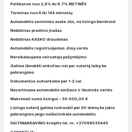
Palūkanos nuo 2,6% iki 6.7% METINĖS
Terminas nuo 6 iki 144 mėnesių
Automobilio savininku esate Jūs, ne lizingo bendrovė
Nebūtinas pradinis įnašas
Nebūtinas KASKO draudimas
Automobilis registruojamas Jūsų vardu
Nereikalaujame vairuotojo pažymėjimo
Galima išmokėti anksčiau nei per sutartą laiką be
pabrangimo
Dokumentus sutvarkome per 1-2 val.
Nevertiname automobilio amžiaus ir likutinės vertės
Maksimali suma lizingui – 30 000,00 €
Lizingo sutartį galima nutraukti per 60 dienų be jokio
pabrangimo jeigu neišsirinkote automobilio.
Dėl FINANSAVIMO kreiptis tel. nr. +37068535445