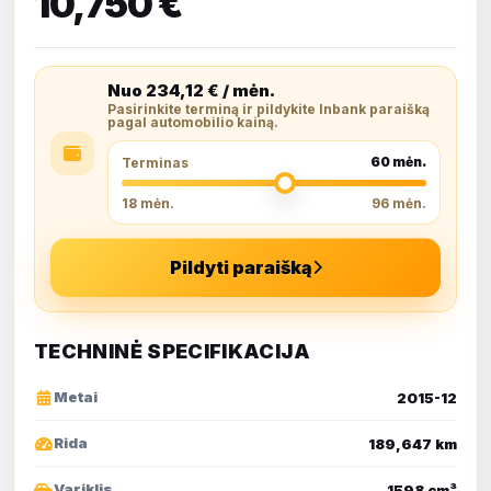
10,750 €
Nuo
234,12
€ / mėn.
Pasirinkite terminą ir pildykite Inbank paraišką
pagal automobilio kainą.
60
mėn.
Terminas
18 mėn.
96 mėn.
Pildyti paraišką
TECHNINĖ SPECIFIKACIJA
Metai
2015-12
Rida
189,647 km
Variklis
1598 cm³