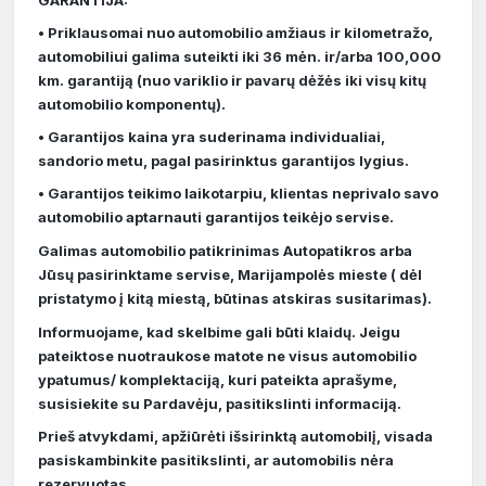
GARANTIJA:
• Priklausomai nuo automobilio amžiaus ir kilometražo,
automobiliui galima suteikti iki 36 mėn. ir/arba 100,000
km. garantiją (nuo variklio ir pavarų dėžės iki visų kitų
automobilio komponentų).
• Garantijos kaina yra suderinama individualiai,
sandorio metu, pagal pasirinktus garantijos lygius.
• Garantijos teikimo laikotarpiu, klientas neprivalo savo
automobilio aptarnauti garantijos teikėjo servise.
Galimas automobilio patikrinimas Autopatikros arba
Jūsų pasirinktame servise, Marijampolės mieste ( dėl
pristatymo į kitą miestą, būtinas atskiras susitarimas).
Informuojame, kad skelbime gali būti klaidų. Jeigu
pateiktose nuotraukose matote ne visus automobilio
ypatumus/ komplektaciją, kuri pateikta aprašyme,
susisiekite su Pardavėju, pasitikslinti informaciją.
Prieš atvykdami, apžiūrėti išsirinktą automobilį, visada
pasiskambinkite pasitikslinti, ar automobilis nėra
rezervuotas.