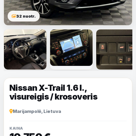
32 nuotr.
Rodyti visas
nuotraukas
Nissan X-Trail 1.6 l.,
visureigis / krosoveris
Marijampolė, Lietuva
KAINA