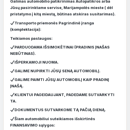
Galimas automobilio patikrinimas Autopatikros arba
Jūsų pasirinktame servise, Marijampolės mieste ( dėl
pristatymo į kitą miestą, būtinas atskiras susitarimas).
Transporto priemonės Pagrindinė įranga
(komplektacija):
Teikiamos paslaugos:
PARDUODAMA IŠSIMOKĖTINAI (PRADINIS ĮNAŠAS
NEBŪTINAS).
IŠPERKAMOJI NUOMA.
GALIME NUPIRKTI JŪSŲ SENĄ AUTOMOBILĮ.
GALIME PAIMTI JŪSŲ AUTOMOBILĮ KAIP PRADINĮ
ĮNAŠĄ.
KLIENTUI PAGEIDAUJANT, PADEDAME SUTVARKYTI
TA.
DOKUMENTUS SUTVARKOME TĄ PAČIĄ DIENĄ.
Šiam automobiliui suteikiamos išskirtinės
FINANSAVIMO sąlygos: