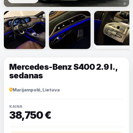
Rodyti visas
nuotraukas
Mercedes-Benz S400 2.9 l.,
sedanas
Marijampolė, Lietuva
KAINA
38,750 €