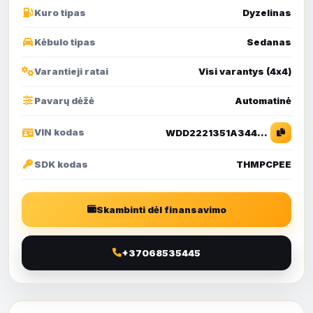
Kuro tipas
Dyzelinas
Kėbulo tipas
Sedanas
Varantieji ratai
Visi varantys (4х4)
Pavarų dėžė
Automatinė
VIN kodas
WDD2221351A344681
SDK kodas
THMPCPEE
Skambinti dėl finansavimo
+37068535445