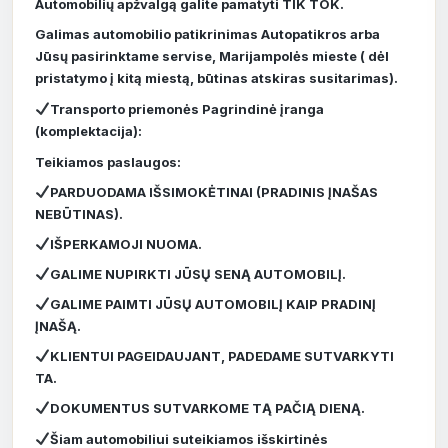
Automobilių apžvalgą galite pamatyti TIK TOK.
Galimas automobilio patikrinimas Autopatikros arba
Jūsų pasirinktame servise, Marijampolės mieste ( dėl
pristatymo į kitą miestą, būtinas atskiras susitarimas).
Transporto priemonės Pagrindinė įranga
(komplektacija):
Teikiamos paslaugos:
PARDUODAMA IŠSIMOKĖTINAI (PRADINIS ĮNAŠAS
NEBŪTINAS).
IŠPERKAMOJI NUOMA.
GALIME NUPIRKTI JŪSŲ SENĄ AUTOMOBILĮ.
GALIME PAIMTI JŪSŲ AUTOMOBILĮ KAIP PRADINĮ
ĮNAŠĄ.
KLIENTUI PAGEIDAUJANT, PADEDAME SUTVARKYTI
TA.
DOKUMENTUS SUTVARKOME TĄ PAČIĄ DIENĄ.
Šiam automobiliui suteikiamos išskirtinės