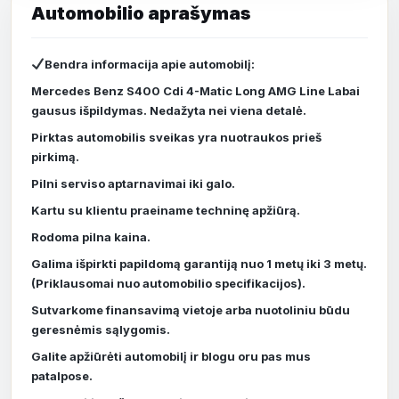
Bendra informacija apie automobilį:
Mercedes Benz S400 Cdi 4-Matic Long AMG Line Labai
gausus išpildymas. Nedažyta nei viena detalė.
Pirktas automobilis sveikas yra nuotraukos prieš
pirkimą.
Pilni serviso aptarnavimai iki galo.
Kartu su klientu praeiname techninę apžiūrą.
Rodoma pilna kaina.
Galima išpirkti papildomą garantiją nuo 1 metų iki 3 metų.
(Priklausomai nuo automobilio specifikacijos).
Sutvarkome finansavimą vietoje arba nuotoliniu būdu
geresnėmis sąlygomis.
Galite apžiūrėti automobilį ir blogu oru pas mus
patalpose.