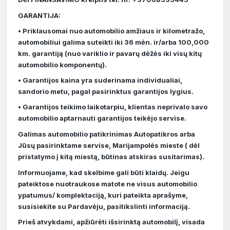
GARANTIJA:
• Priklausomai nuo automobilio amžiaus ir kilometražo,
automobiliui galima suteikti iki 36 mėn. ir/arba 100,000
km. garantiją (nuo variklio ir pavarų dėžės iki visų kitų
automobilio komponentų).
• Garantijos kaina yra suderinama individualiai,
sandorio metu, pagal pasirinktus garantijos lygius.
• Garantijos teikimo laikotarpiu, klientas neprivalo savo
automobilio aptarnauti garantijos teikėjo servise.
Galimas automobilio patikrinimas Autopatikros arba
Jūsų pasirinktame servise, Marijampolės mieste ( dėl
pristatymo į kitą miestą, būtinas atskiras susitarimas).
Informuojame, kad skelbime gali būti klaidų. Jeigu
pateiktose nuotraukose matote ne visus automobilio
ypatumus/ komplektaciją, kuri pateikta aprašyme,
susisiekite su Pardavėju, pasitikslinti informaciją.
Prieš atvykdami, apžiūrėti išsirinktą automobilį, visada