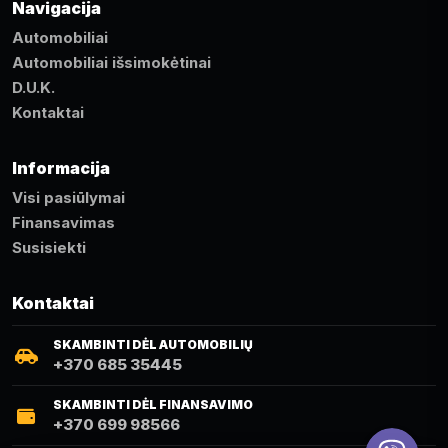
Navigacija
Automobiliai
Automobiliai išsimokėtinai
D.U.K.
Kontaktai
Informacija
Visi pasiūlymai
Finansavimas
Susisiekti
Kontaktai
SKAMBINTI DĖL AUTOMOBILIŲ
+370 685 35445
SKAMBINTI DĖL FINANSAVIMO
+370 699 98566
Viber