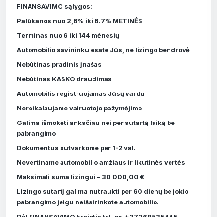
FINANSAVIMO sąlygos:
Palūkanos nuo 2,6% iki 6.7% METINĖS
Terminas nuo 6 iki 144 mėnesių
Automobilio savininku esate Jūs, ne lizingo bendrovė
Nebūtinas pradinis įnašas
Nebūtinas KASKO draudimas
Automobilis registruojamas Jūsų vardu
Nereikalaujame vairuotojo pažymėjimo
Galima išmokėti anksčiau nei per sutartą laiką be
pabrangimo
Dokumentus sutvarkome per 1-2 val.
Nevertiname automobilio amžiaus ir likutinės vertės
Maksimali suma lizingui – 30 000,00 €
Lizingo sutartį galima nutraukti per 60 dienų be jokio
pabrangimo jeigu neišsirinkote automobilio.
Dėl FINANSAVIMO kreiptis tel. nr. +37068535445