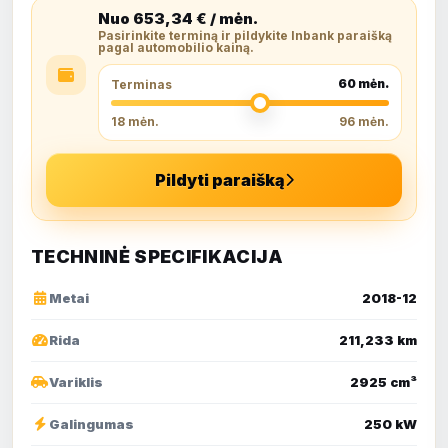
Nuo
653,34
€ / mėn.
Pasirinkite terminą ir pildykite Inbank paraišką
pagal automobilio kainą.
60
mėn.
Terminas
18 mėn.
96 mėn.
Pildyti paraišką
TECHNINĖ SPECIFIKACIJA
Metai
2018-12
Rida
211,233 km
Variklis
2925 cm³
Galingumas
250 kW