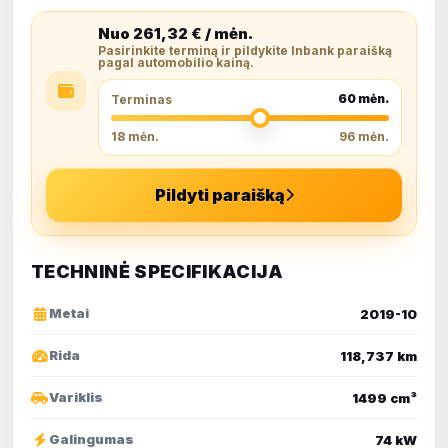
Nuo
261,32
€ / mėn.
Pasirinkite terminą ir pildykite Inbank paraišką
pagal automobilio kainą.
60
mėn.
Terminas
18 mėn.
96 mėn.
Pildyti paraišką
TECHNINĖ SPECIFIKACIJA
Metai
2019-10
Rida
118,737 km
Variklis
1499 cm³
Galingumas
74 kW