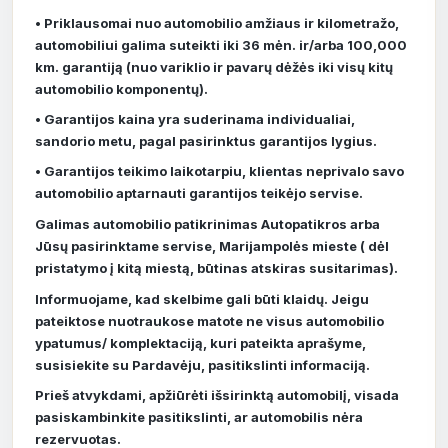
• Priklausomai nuo automobilio amžiaus ir kilometražo,
automobiliui galima suteikti iki 36 mėn. ir/arba 100,000
km. garantiją (nuo variklio ir pavarų dėžės iki visų kitų
automobilio komponentų).
• Garantijos kaina yra suderinama individualiai,
sandorio metu, pagal pasirinktus garantijos lygius.
• Garantijos teikimo laikotarpiu, klientas neprivalo savo
automobilio aptarnauti garantijos teikėjo servise.
Galimas automobilio patikrinimas Autopatikros arba
Jūsų pasirinktame servise, Marijampolės mieste ( dėl
pristatymo į kitą miestą, būtinas atskiras susitarimas).
Informuojame, kad skelbime gali būti klaidų. Jeigu
pateiktose nuotraukose matote ne visus automobilio
ypatumus/ komplektaciją, kuri pateikta aprašyme,
susisiekite su Pardavėju, pasitikslinti informaciją.
Prieš atvykdami, apžiūrėti išsirinktą automobilį, visada
pasiskambinkite pasitikslinti, ar automobilis nėra
rezervuotas.