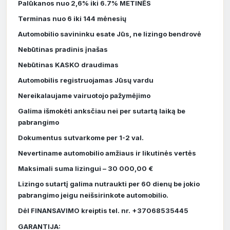
Palūkanos nuo 2,6% iki 6.7% METINĖS
Terminas nuo 6 iki 144 mėnesių
Automobilio savininku esate Jūs, ne lizingo bendrovė
Nebūtinas pradinis įnašas
Nebūtinas KASKO draudimas
Automobilis registruojamas Jūsų vardu
Nereikalaujame vairuotojo pažymėjimo
Galima išmokėti anksčiau nei per sutartą laiką be
pabrangimo
Dokumentus sutvarkome per 1-2 val.
Nevertiname automobilio amžiaus ir likutinės vertės
Maksimali suma lizingui – 30 000,00 €
Lizingo sutartį galima nutraukti per 60 dienų be jokio
pabrangimo jeigu neišsirinkote automobilio.
Dėl FINANSAVIMO kreiptis tel. nr. +37068535445
GARANTIJA: