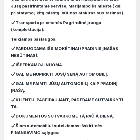
Jūsų pasirinktame servise, Marijampolės mieste ( dėl
pristatymo į kitą miestą, būtinas atskiras susitarimas).
Transporto priemonės Pagrindinė įranga
(komplektacija):
Teikiamos paslaugos:
PARDUODAMA IŠSIMOKĖTINAI (PRADINIS ĮNAŠAS
NEBŪTINAS).
IŠPERKAMOJI NUOMA.
GALIME NUPIRKTI JŪSŲ SENĄ AUTOMOBILĮ.
GALIME PAIMTI JŪSŲ AUTOMOBILĮ KAIP PRADINĮ
ĮNAŠĄ.
KLIENTUI PAGEIDAUJANT, PADEDAME SUTVARKYTI
TA.
DOKUMENTUS SUTVARKOME TĄ PAČIĄ DIENĄ.
Šiam automobiliui suteikiamos išskirtinės
FINANSAVIMO sąlygos: