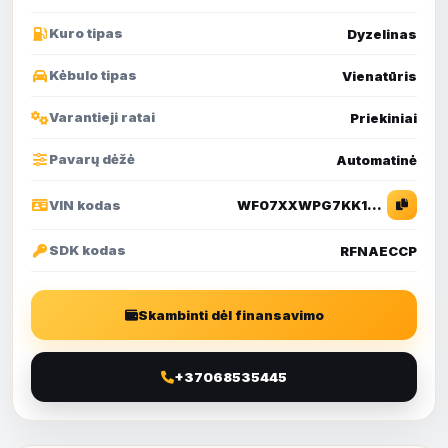
Kuro tipas
Dyzelinas
Kėbulo tipas
Vienatūris
Varantieji ratai
Priekiniai
Pavarų dėžė
Automatinė
VIN kodas
WF07XXWPG7KK14816
SDK kodas
RFNAECCP
Skambinti dėl finansavimo
+37068535445