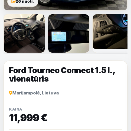
26 nuotr.
Rodyti visas
nuotraukas
Ford Tourneo Connect 1.5 l.,
vienatūris
Marijampolė, Lietuva
KAINA
11,999 €