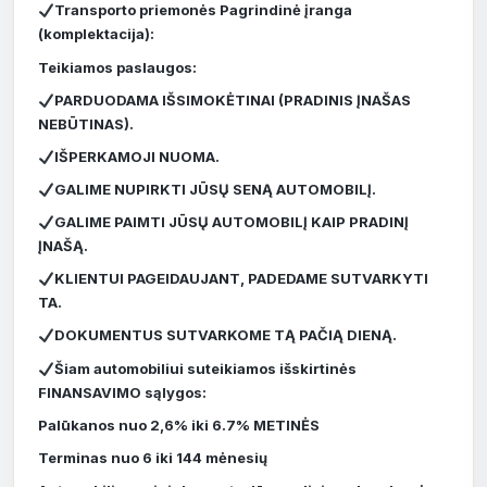
Transporto priemonės Pagrindinė įranga
(komplektacija):
Teikiamos paslaugos:
PARDUODAMA IŠSIMOKĖTINAI (PRADINIS ĮNAŠAS
NEBŪTINAS).
IŠPERKAMOJI NUOMA.
GALIME NUPIRKTI JŪSŲ SENĄ AUTOMOBILĮ.
GALIME PAIMTI JŪSŲ AUTOMOBILĮ KAIP PRADINĮ
ĮNAŠĄ.
KLIENTUI PAGEIDAUJANT, PADEDAME SUTVARKYTI
TA.
DOKUMENTUS SUTVARKOME TĄ PAČIĄ DIENĄ.
Šiam automobiliui suteikiamos išskirtinės
FINANSAVIMO sąlygos:
Palūkanos nuo 2,6% iki 6.7% METINĖS
Terminas nuo 6 iki 144 mėnesių