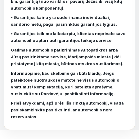
km. garantiją (nuo variklio ir pavarų dėžės iki visų kitų
automobilio komponentų).
• Garantijos kaina yra suderinama individualiai,
sandorio metu, pagal pasirinktus garantijos lygius.
• Garantijos teikimo laikotarpiu, klientas neprivalo savo
automobilio aptarnauti garantijos teikėjo servise.
Galimas automobilio patikrinimas Autopatikros arba
Jūsų pasirinktame servise, Marijampolės mieste ( dėl
pristatymo į kitą miestą, būtinas atskiras susitarimas).
Informuojame, kad skelbime gali būti klaidų. Jeigu
pateiktose nuotraukose matote ne visus automobilio
ypatumus/ komplektaciją, kuri pateikta aprašyme,
susisiekite su Pardavėju, pasitikslinti informaciją.
Prieš atvykdami, apžiūrėti išsirinktą automobilį, visada
pasiskambinkite pasitikslinti, ar automobilis nėra
rezervuotas.