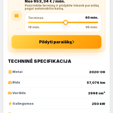
Nuo
653,34
€ / mėn.
Pasirinkite terminą ir pildykite Inbank paraišką
pagal automobilio kainą.
60
mėn.
Terminas
18 mėn.
96 mėn.
Pildyti paraišką
TECHNINĖ SPECIFIKACIJA
Metai
2020-09
Rida
57,076 km
Variklis
2998 cm³
Galingumas
250 kW