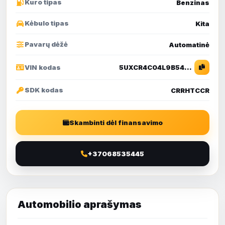
Kuro tipas
Benzinas
Kėbulo tipas
Kita
Pavarų dėžė
Automatinė
VIN kodas
5UXCR4C04L9B54749
SDK kodas
CRRHTCCR
Skambinti dėl finansavimo
+37068535445