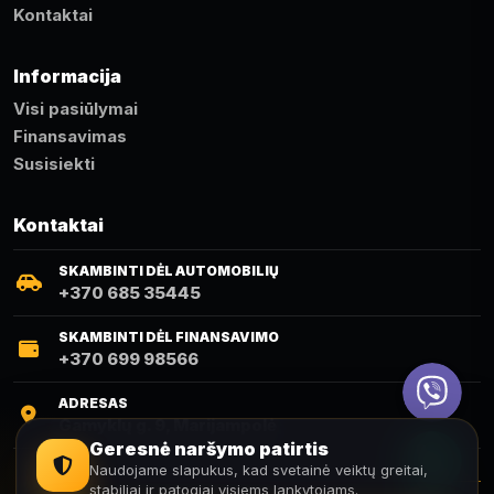
Kontaktai
Informacija
Visi pasiūlymai
Finansavimas
Susisiekti
Kontaktai
SKAMBINTI DĖL AUTOMOBILIŲ
+370 685 35445
SKAMBINTI DĖL FINANSAVIMO
+370 699 98566
Viber
ADRESAS
Gamyklų g. 9, Marijampolė
Telefonas
Geresnė naršymo patirtis
Naudojame slapukus, kad svetainė veiktų greitai,
stabiliai ir patogiai visiems lankytojams.