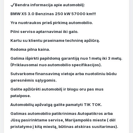
Bendra informacija apie automobilį:
BMW X5 3.0 Benzinas 250 kW 57000 km!!!
Yra nuotraukos prieš pirkimą automobilio.
Pilni serviso aptarnavimai iki galo.
Kartu su klientu praeiname techninę apžiūrą.
Rodoma pilna kaina.
Galima išpirkti papildomą garantiją nuo 1 metų iki 3 metų.
(Priklausomai nuo automobilio specifikacijos).
Sutvarkome finansavimą vietoje arba nuotoliniu būdu
geresnėmis sąlygomis.
Galite apžiūrėti automobilį ir blogu oru pas mus
patalpose.
Automobilių apžvalgą galite pamatyti TIK TOK.
Galimas automobilio patikrinimas Autopatikros arba
Jūsų pasirinktame servise, Marijampolės mieste ( dėl
pristatymo į kitą miestą, būtinas atskiras susitarimas).