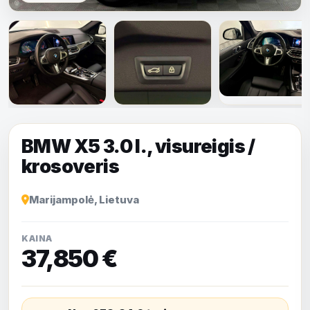
Rodyti visas
nuotraukas
BMW X5 3.0 l., visureigis /
krosoveris
Marijampolė, Lietuva
KAINA
37,850 €