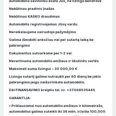
Automobilio savininku esate Jūs, ne lizingo bendrovė
Nebūtinas pradinis įnašas
Nebūtinas KASKO draudimas
Automobilis registruojamas Jūsų vardu
Nereikalaujame vairuotojo pažymėjimo
Galima išmokėti anksčiau nei per sutartą laiką be
pabrangimo
Dokumentus sutvarkome per 1-2 val.
Nevertiname automobilio amžiaus ir likutinės vertės
Maksimali suma lizingui – 30 000,00 €
Lizingo sutartį galima nutraukti per 60 dienų be jokio
pabrangimo jeigu neišsirinkote automobilio.
Dėl FINANSAVIMO kreiptis tel. nr. +37068535445
GARANTIJA:
• Priklausomai nuo automobilio amžiaus ir kilometražo,
automobiliui galima suteikti iki 36 mėn. ir/arba 100,000