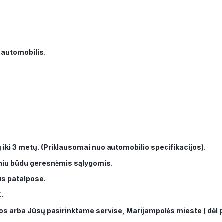
 automobilis.
 iki 3 metų. (Priklausomai nuo automobilio specifikacijos).
iniu būdu geresnėmis sąlygomis.
mus patalpose.
.
s arba Jūsų pasirinktame servise, Marijampolės mieste ( dėl pr