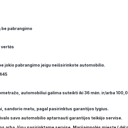
ką be pabrangimo
 vertės
 be jokio pabrangimo jeigu neišsirinkote automobilio.
5445
metražo, automobiliui galima suteikti iki 36 mėn. ir/arba 100,00
i, sandorio metu, pagal pasirinktus garantijos lygius.
rivalo savo automobilio aptarnauti garantijos teikėjo servise.
s arba Jūsų pasirinktame servise, Marijampolės mieste ( dėl pr