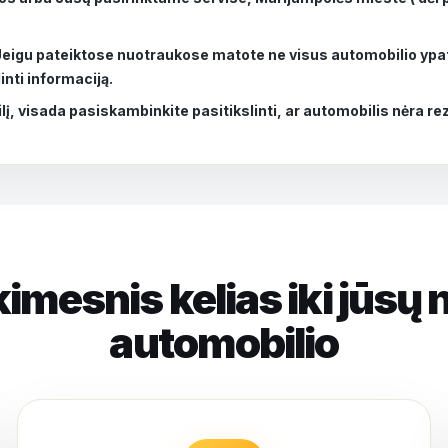
 Jeigu pateiktose nuotraukose matote ne visus automobilio ypa
nti informaciją.
lį, visada pasiskambinkite pasitikslinti, ar automobilis nėra r
kimesnis kelias iki jūsų 
automobilio