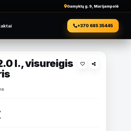
Gamyklų g. 9, Marijampolė
aktai
+370 685 35445
0 l., visureigis
ris
va
€