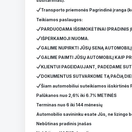
susitarimas).
Transporto priemonės Pagrindinė įranga (k
Teikiamos paslaugos:
PARDUODAMA IŠSIMOKĖTINAI (PRADINIS 
IŠPERKAMOJI NUOMA.
GALIME NUPIRKTI JŪSŲ SENĄ AUTOMOBILĮ
GALIME PAIMTI JŪSŲ AUTOMOBILĮ KAIP PR
KLIENTUI PAGEIDAUJANT, PADEDAME SUT
DOKUMENTUS SUTVARKOME TĄ PAČIĄ DIE
Šiam automobiliui suteikiamos išskirtinė
Palūkanos nuo 2,6% iki 6.7% METINĖS
Terminas nuo 6 iki 144 mėnesių
Automobilio savininku esate Jūs, ne lizingo 
Nebūtinas pradinis įnašas