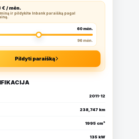
3
€ / mėn.
rminą ir pildykite Inbank paraišką pagal
ainą.
60
mėn.
96 mėn.
Pildyti paraišką
IFIKACIJA
2011-12
238,747 km
1995 cm³
135 kW