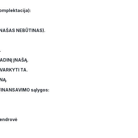
omplektacija):
ĮNAŠAS NEBŪTINAS).
.
ADINĮ ĮNAŠĄ.
VARKYTI TA.
NĄ.
s FINANSAVIMO sąlygos:
bendrovė