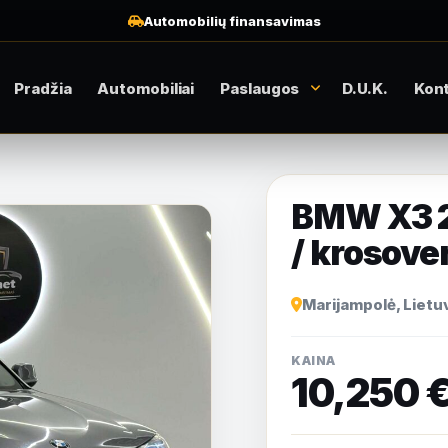
Automobilių finansavimas
Pradžia
Automobiliai
Paslaugos
D.U.K.
Kont
BMW X3 2.
/ krosove
Marijampolė, Lietu
KAINA
10,250 