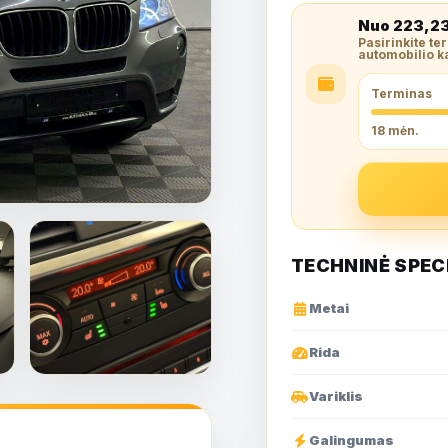
Nuo
223,2
Pasirinkite te
automobilio k
Terminas
18 mėn.
TECHNINĖ SPEC
Metai
Rida
Rodyti visas
Variklis
nuotraukas
Galingumas