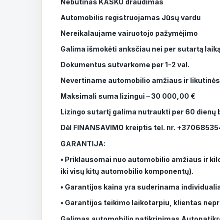
Nebūtinas KASKO draudimas
Automobilis registruojamas Jūsų vardu
Nereikalaujame vairuotojo pažymėjimo
Galima išmokėti anksčiau nei per sutartą lai
Dokumentus sutvarkome per 1-2 val.
Nevertiname automobilio amžiaus ir likutinės
Maksimali suma lizingui – 30 000,00 €
Lizingo sutartį galima nutraukti per 60 dienų
Dėl FINANSAVIMO kreiptis tel. nr. +3706853
GARANTIJA:
• Priklausomai nuo automobilio amžiaus ir kilo
iki visų kitų automobilio komponentų).
• Garantijos kaina yra suderinama individualia
• Garantijos teikimo laikotarpiu, klientas nep
Galimas automobilio patikrinimas Autopatikro