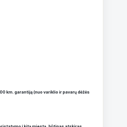
0 km. garantiją (nuo variklio ir pavarų dėžės
istatymo į kitą miestą, būtinas atskiras