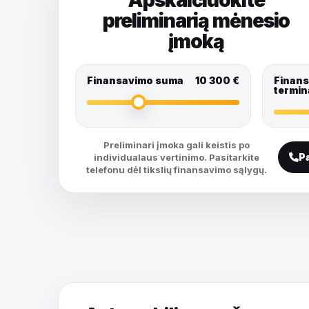
preliminarią mėnesio
įmoką
Finansavimo suma
10 300
€
Finan
termin
Preliminari įmoka gali keistis po
Pa
individualaus vertinimo. Pasitarkite
telefonu dėl tikslių finansavimo sąlygų.