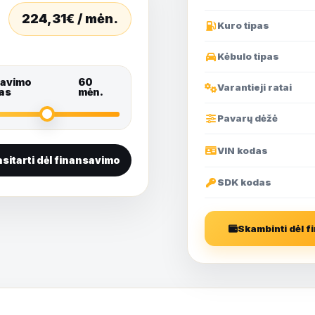
224,31
€ / mėn.
Kuro tipas
Kėbulo tipas
savimo
60
Varantieji ratai
as
mėn.
Pavarų dėžė
VIN kodas
sitarti dėl finansavimo
SDK kodas
Skambinti dėl 