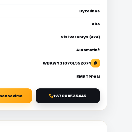
Dyzelinas
Kita
Visi varantys (4х4)
Automatinė
WBAWY31070L552674
EMETPPAN
finansavimo
+37068535445