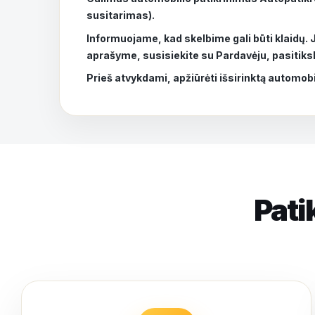
susitarimas).
Informuojame, kad skelbime gali būti klaidų.
aprašyme, susisiekite su Pardavėju, pasitiksli
Prieš atvykdami, apžiūrėti išsirinktą automobi
Pati