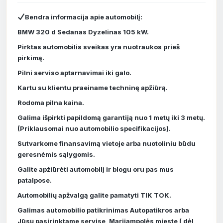
Bendra informacija apie automobilį:
BMW 320 d Sedanas Dyzelinas 105 kW.
Pirktas automobilis sveikas yra nuotraukos prieš
pirkimą.
Pilni serviso aptarnavimai iki galo.
Kartu su klientu praeiname techninę apžiūrą.
Rodoma pilna kaina.
Galima išpirkti papildomą garantiją nuo 1 metų iki 3 metų.
(Priklausomai nuo automobilio specifikacijos).
Sutvarkome finansavimą vietoje arba nuotoliniu būdu
geresnėmis sąlygomis.
Galite apžiūrėti automobilį ir blogu oru pas mus
patalpose.
Automobilių apžvalgą galite pamatyti TIK TOK.
Galimas automobilio patikrinimas Autopatikros arba
Jūsų pasirinktame servise, Marijampolės mieste ( dėl