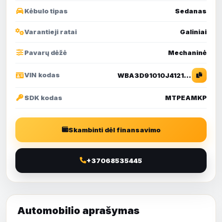
Kėbulo tipas
Sedanas
Varantieji ratai
Galiniai
Pavarų dėžė
Mechaninė
VIN kodas
WBA3D91010J412178
SDK kodas
MTPEAMKP
Skambinti dėl finansavimo
+37068535445