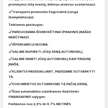
pristatymo į kitą miestą, būtinas atskiras susitarimas).
Transporto priemonės Pagrindinė įranga
(komplektacija):
Teikiamos paslaugos:
PARDUODAMA IŠSIMOKĖTINAI (PRADINIS ĮNAŠAS
NEBŪTINAS).
IŠPERKAMOJI NUOMA.
GALIME NUPIRKTI JŪSŲ SENĄ AUTOMOBILĮ.
GALIME PAIMTI JŪSŲ AUTOMOBILĮ KAIP PRADINĮ
ĮNAŠĄ.
KLIENTUI PAGEIDAUJANT, PADEDAME SUTVARKYTI
TA.
DOKUMENTUS SUTVARKOME TĄ PAČIĄ DIENĄ.
Šiam automobiliui suteikiamos išskirtinės
FINANSAVIMO sąlygos:
Palūkanos nuo 2,6% iki 6.7% METINĖS