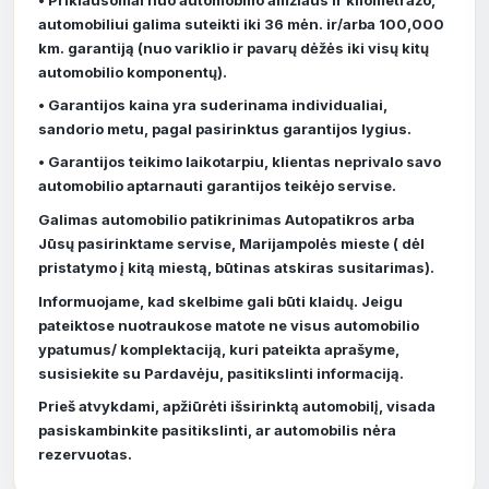
automobiliui galima suteikti iki 36 mėn. ir/arba 100,000
km. garantiją (nuo variklio ir pavarų dėžės iki visų kitų
automobilio komponentų).
• Garantijos kaina yra suderinama individualiai,
sandorio metu, pagal pasirinktus garantijos lygius.
• Garantijos teikimo laikotarpiu, klientas neprivalo savo
automobilio aptarnauti garantijos teikėjo servise.
Galimas automobilio patikrinimas Autopatikros arba
Jūsų pasirinktame servise, Marijampolės mieste ( dėl
pristatymo į kitą miestą, būtinas atskiras susitarimas).
Informuojame, kad skelbime gali būti klaidų. Jeigu
pateiktose nuotraukose matote ne visus automobilio
ypatumus/ komplektaciją, kuri pateikta aprašyme,
susisiekite su Pardavėju, pasitikslinti informaciją.
Prieš atvykdami, apžiūrėti išsirinktą automobilį, visada
pasiskambinkite pasitikslinti, ar automobilis nėra
rezervuotas.