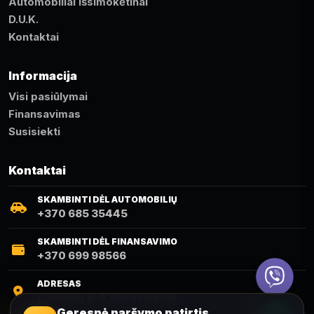
Automobiliai išsimokėtinai
D.U.K.
Kontaktai
Informacija
Visi pasiūlymai
Finansavimas
Susisiekti
Kontaktai
SKAMBINTI DĖL AUTOMOBILIŲ
+370 685 35445
SKAMBINTI DĖL FINANSAVIMO
+370 699 98566
Viber
ADRESAS
Gamyklų g. 9, Marijampolė
Telefonas
Geresnė naršymo patirtis