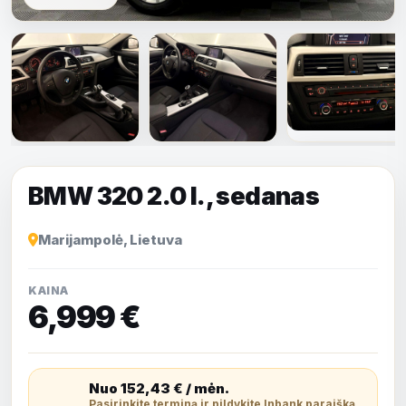
Rodyti visas
nuotraukas
BMW 320 2.0 l., sedanas
Marijampolė, Lietuva
KAINA
6,999 €
Nuo
152,43
€ / mėn.
Pasirinkite terminą ir pildykite Inbank paraišką