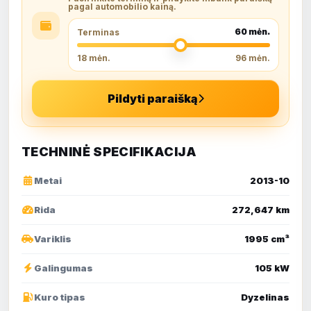
pagal automobilio kainą.
60
mėn.
Terminas
18 mėn.
96 mėn.
Pildyti paraišką
TECHNINĖ SPECIFIKACIJA
Metai
2013-10
Rida
272,647 km
Variklis
1995 cm³
Galingumas
105 kW
Kuro tipas
Dyzelinas