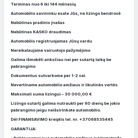
Terminas nuo 6 iki 144 mėnesių
Automobilio savininku esate Jūs, ne lizingo bendrovė
Nebūtinas pradinis įnašas
Nebūtinas KASKO draudimas
Automobilis registruojamas Jūsų vardu
Nereikalaujame vairuotojo pažymėjimo
Galima išmokėti anksčiau nei per sutartą laiką be
pabrangimo
Dokumentus sutvarkome per 1-2 val.
Nevertiname automobilio amžiaus ir likutinės vertės
Maksimali suma lizingui – 30 000,00 €
Lizingo sutartį galima nutraukti per 60 dienų be jokio
pabrangimo jeigu neišsirinkote automobilio.
Dėl FINANSAVIMO kreiptis tel. nr. +37068535445
GARANTIJA:
• Priklausomai nuo automobilio amžiaus ir kilometražo,