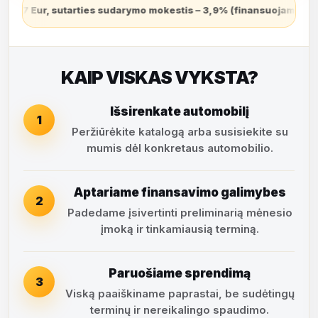
tis – 3,9% (finansuojamas sutarties sudarymo dieną ir grąžinamas
KAIP VISKAS VYKSTA?
Išsirenkate automobilį
1
Peržiūrėkite katalogą arba susisiekite su
mumis dėl konkretaus automobilio.
Aptariame finansavimo galimybes
2
Padedame įsivertinti preliminarią mėnesio
įmoką ir tinkamiausią terminą.
Paruošiame sprendimą
3
Viską paaiškiname paprastai, be sudėtingų
terminų ir nereikalingo spaudimo.