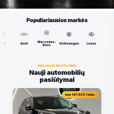
Populiariausios markės
Mercedes-
Volkswagen
Lexus
BMW
Audi
Benz
NAUJAUSI PASIŪLYMAI
Nauji automobilių
pasiūlymai
nuo 147.52 € / mėn.