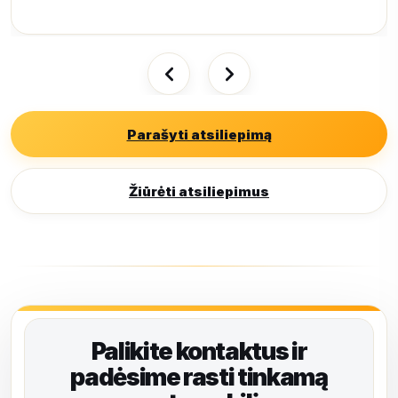
Parašyti atsiliepimą
Žiūrėti atsiliepimus
Palikite kontaktus ir
padėsime rasti tinkamą