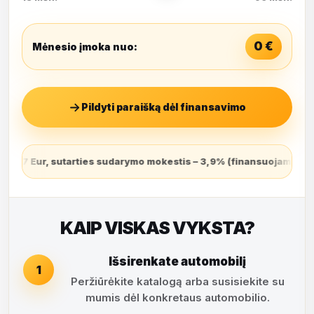
0
€
Mėnesio įmoka nuo:
Pildyti paraišką dėl finansavimo
tis – 3,9% (finansuojamas sutarties sudarymo dieną ir grąžinamas
KAIP VISKAS VYKSTA?
Išsirenkate automobilį
1
Peržiūrėkite katalogą arba susisiekite su
mumis dėl konkretaus automobilio.