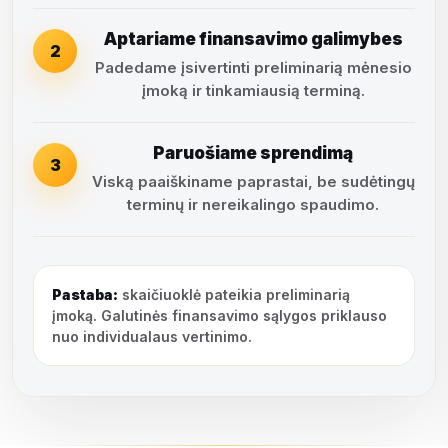
Aptariame finansavimo galimybes
2
Padedame įsivertinti preliminarią mėnesio
įmoką ir tinkamiausią terminą.
Paruošiame sprendimą
3
Viską paaiškiname paprastai, be sudėtingų
terminų ir nereikalingo spaudimo.
Pastaba:
skaičiuoklė pateikia preliminarią
įmoką. Galutinės finansavimo sąlygos priklauso
nuo individualaus vertinimo.