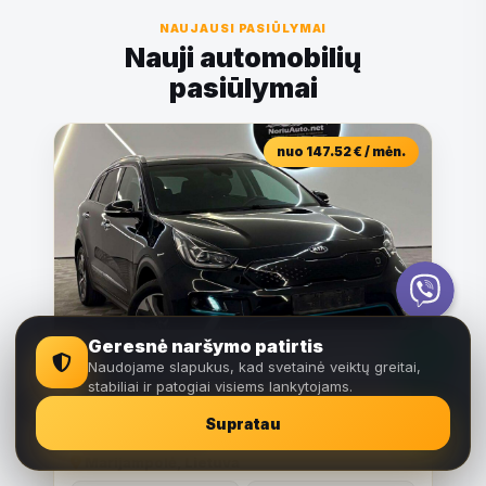
NAUJAUSI PASIŪLYMAI
Nauji automobilių
pasiūlymai
nuo 147.52 € / mėn.
Viber
Telefonas
Geresnė naršymo patirtis
Kia Niro 0.0 l., visureigis /
Naudojame slapukus, kad svetainė veiktų greitai,
krosoveris
stabiliai ir patogiai visiems lankytojams.
WhatsApp
14,450 €
Supratau
Marijampolė, Lietuva