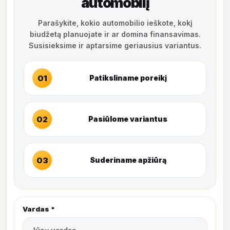
automobilį
Parašykite, kokio automobilio ieškote, kokį
biudžetą planuojate ir ar domina finansavimas.
Susisieksime ir aptarsime geriausius variantus.
01
Patiksliname poreikį
02
Pasiūlome variantus
03
Suderiname apžiūrą
Vardas *