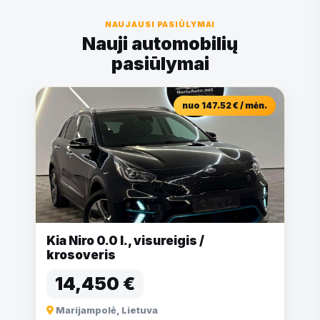
NAUJAUSI PASIŪLYMAI
Nauji automobilių
pasiūlymai
nuo 147.52 € / mėn.
Kia Niro 0.0 l., visureigis /
krosoveris
14,450 €
Marijampolė, Lietuva