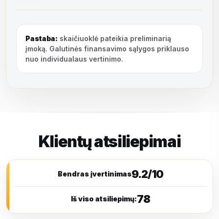
Pastaba:
skaičiuoklė pateikia preliminarią
įmoką. Galutinės finansavimo sąlygos priklauso
nuo individualaus vertinimo.
Klientų atsiliepimai
9.2/10
Bendras įvertinimas
78
Iš viso atsiliepimų: