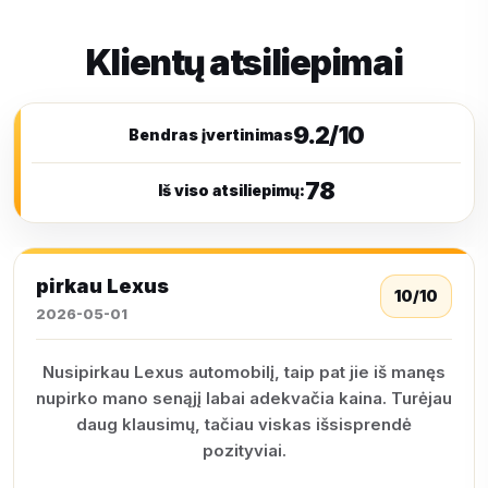
Klientų atsiliepimai
9.2/10
Bendras įvertinimas
78
Iš viso atsiliepimų:
pirkau Lexus
10/10
2026-05-01
Nusipirkau Lexus automobilį, taip pat jie iš manęs
nupirko mano senąjį labai adekvačia kaina. Turėjau
daug klausimų, tačiau viskas išsisprendė
pozityviai.