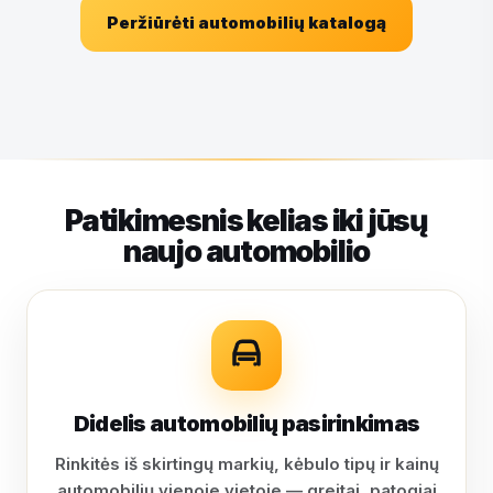
Peržiūrėti automobilių katalogą
Patikimesnis kelias iki jūsų
naujo automobilio
Didelis automobilių pasirinkimas
Rinkitės iš skirtingų markių, kėbulo tipų ir kainų
automobilių vienoje vietoje — greitai, patogiai