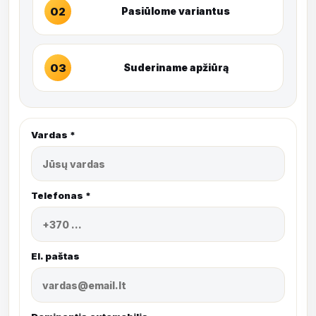
02
Pasiūlome variantus
03
Suderiname apžiūrą
Vardas *
Telefonas *
El. paštas