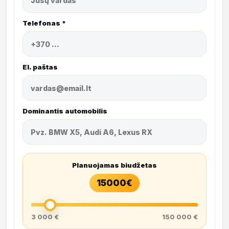
Telefonas *
El. paštas
Dominantis automobilis
Planuojamas biudžetas
15000
€
3 000 €
150 000 €