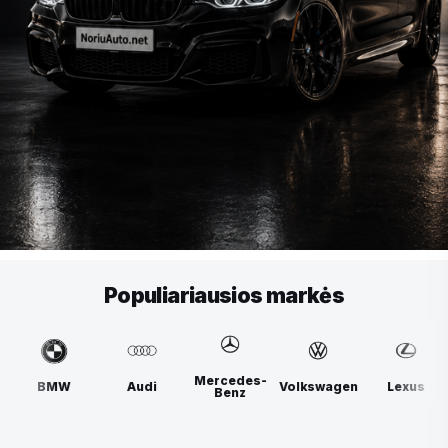
Populiariausios markės
Mercedes-
Audi
Volkswagen
Lexus
BMW
Benz