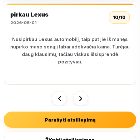
pirkau Lexus
10/10
2026-05-01
Nusipirkau Lexus automobilį, taip pat jie iš manęs
nupirko mano senąjį labai adekvačia kaina. Turėjau
daug klausimų, tačiau viskas išsisprendė
pozityviai.
Parašyti atsiliepimą
Žiūrėti atsiliepimus