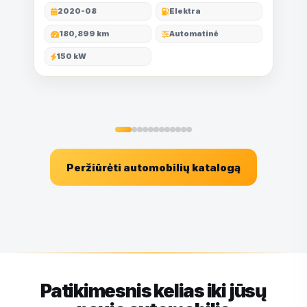
2020-08
Elektra
180,899 km
Automatinė
150 kW
Peržiūrėti automobilių katalogą
Patikimesnis kelias iki jūsų