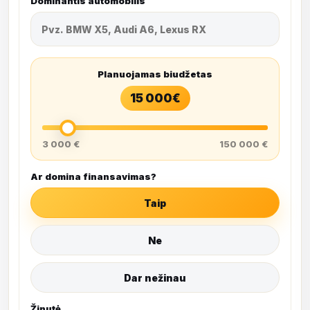
Dominantis automobilis
Planuojamas biudžetas
15 000
€
3 000 €
150 000 €
Ar domina finansavimas?
Taip
Ne
Dar nežinau
Žinutė