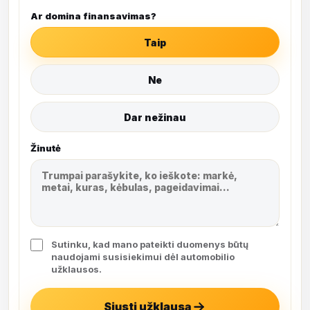
Ar domina finansavimas?
Taip
Ne
Dar nežinau
Žinutė
Sutinku, kad mano pateikti duomenys būtų
naudojami susisiekimui dėl automobilio
užklausos.
Siųsti užklausą