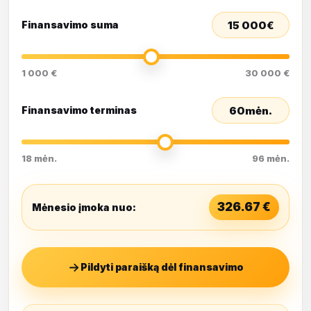
15 000
€
Finansavimo suma
1 000 €
30 000 €
60
mėn.
Finansavimo terminas
18 mėn.
96 mėn.
326.67
€
Mėnesio įmoka nuo:
Pildyti paraišką dėl finansavimo