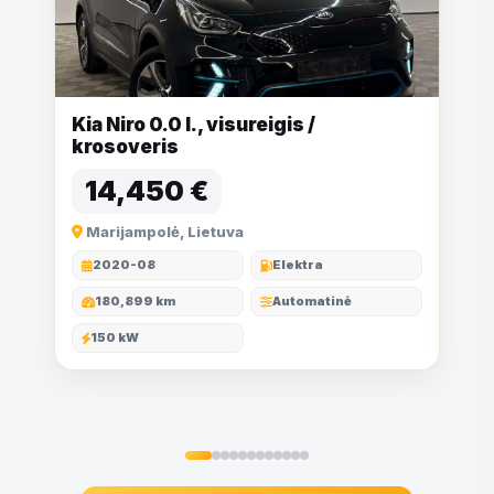
Kia Niro 0.0 l., visureigis /
krosoveris
14,450 €
Marijampolė, Lietuva
2020-08
Elektra
180,899 km
Automatinė
150 kW