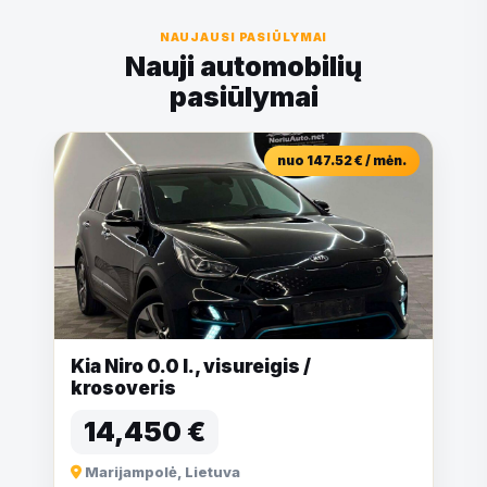
NAUJAUSI PASIŪLYMAI
Nauji automobilių
pasiūlymai
nuo 147.52 € / mėn.
Kia Niro 0.0 l., visureigis /
krosoveris
14,450 €
Marijampolė, Lietuva