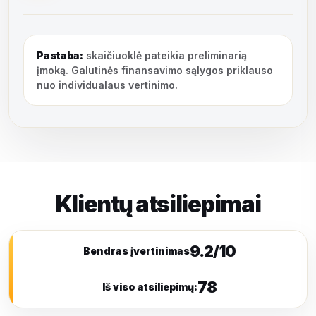
Pastaba:
skaičiuoklė pateikia preliminarią
įmoką. Galutinės finansavimo sąlygos priklauso
nuo individualaus vertinimo.
Klientų atsiliepimai
9.2/10
Bendras įvertinimas
78
Iš viso atsiliepimų: