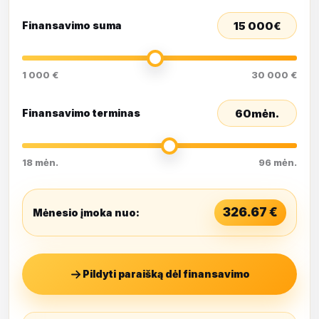
15 000
€
Finansavimo suma
1 000 €
30 000 €
60
mėn.
Finansavimo terminas
18 mėn.
96 mėn.
326.67
€
Mėnesio įmoka nuo:
Pildyti paraišką dėl finansavimo