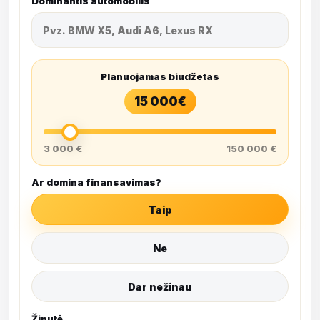
Dominantis automobilis
Planuojamas biudžetas
15 000
€
3 000 €
150 000 €
Ar domina finansavimas?
Taip
Ne
Dar nežinau
Žinutė