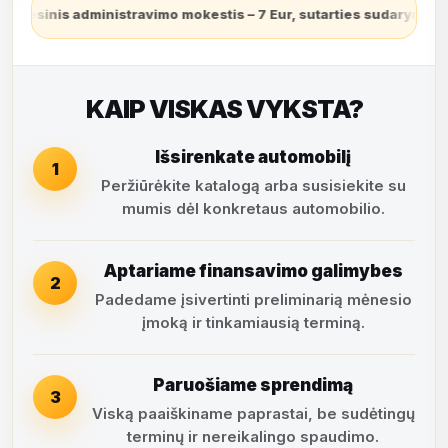
istravimo mokestis – 7 Eur, sutarties sudarymo mokestis – 3,9% (
KAIP VISKAS VYKSTA?
Išsirenkate automobilį
1
Peržiūrėkite katalogą arba susisiekite su
mumis dėl konkretaus automobilio.
Aptariame finansavimo galimybes
2
Padedame įsivertinti preliminarią mėnesio
įmoką ir tinkamiausią terminą.
Paruošiame sprendimą
3
Viską paaiškiname paprastai, be sudėtingų
terminų ir nereikalingo spaudimo.