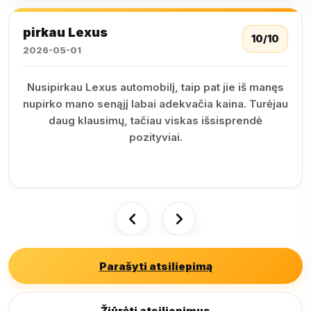
pirkau Lexus
10/10
2026-05-01
Nusipirkau Lexus automobilį, taip pat jie iš manęs
nupirko mano senąjį labai adekvačia kaina. Turėjau
daug klausimų, tačiau viskas išsisprendė
pozityviai.
Parašyti atsiliepimą
Žiūrėti atsiliepimus