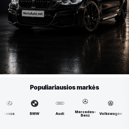
Populiariausios markės
Mercedes-
BMW
Audi
Volkswagen
Lexus
Benz