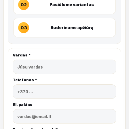
02
Pasiūlome variantus
03
Suderiname apžiūrą
Vardas *
Telefonas *
El. paštas