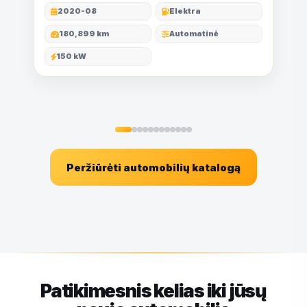
2020-08
Elektra
180,899 km
Automatinė
150 kW
Peržiūrėti automobilių katalogą
Patikimesnis kelias iki jūsų