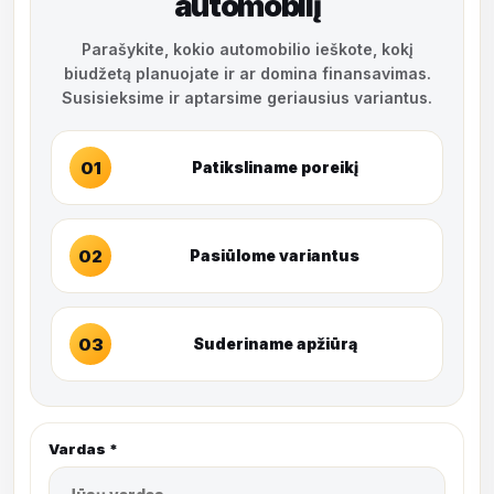
automobilį
Parašykite, kokio automobilio ieškote, kokį
biudžetą planuojate ir ar domina finansavimas.
Susisieksime ir aptarsime geriausius variantus.
01
Patiksliname poreikį
02
Pasiūlome variantus
03
Suderiname apžiūrą
Vardas *