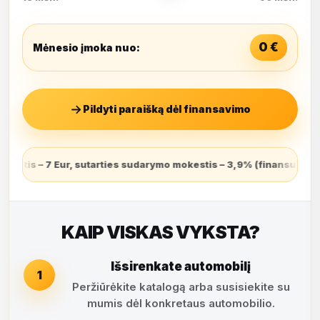
0
€
Mėnesio įmoka nuo:
Pildyti paraišką dėl finansavimo
arymo mokestis – 3,9% (finansuojamas sutarties sudarymo dieną ir
KAIP VISKAS VYKSTA?
Išsirenkate automobilį
1
Peržiūrėkite katalogą arba susisiekite su
mumis dėl konkretaus automobilio.