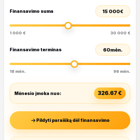
15 000
€
Finansavimo suma
1 000 €
30 000 €
60
mėn.
Finansavimo terminas
18 mėn.
96 mėn.
326.67
€
Mėnesio įmoka nuo:
Pildyti paraišką dėl finansavimo