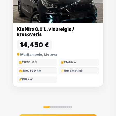
Kia Niro 0.0 l., visureigis /
krosoveris
14,450 €
Marijampolė, Lietuva
2020-08
Elektra
180,899 km
Automatinė
150 kW