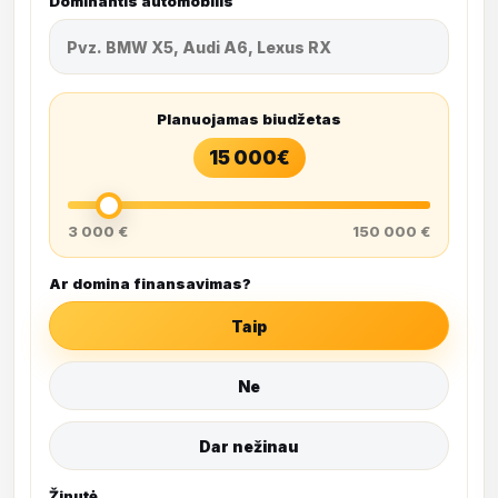
Dominantis automobilis
Planuojamas biudžetas
15 000
€
3 000 €
150 000 €
Ar domina finansavimas?
Taip
Ne
Dar nežinau
Žinutė