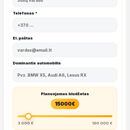
Telefonas *
El. paštas
Dominantis automobilis
Planuojamas biudžetas
15000
€
3 000 €
150 000 €