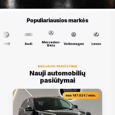
Populiariausios markės
Mercedes-
udi
Volkswagen
Lexus
BMW
Benz
NAUJAUSI PASIŪLYMAI
Nauji automobilių
pasiūlymai
nuo 147.52 € / mėn.