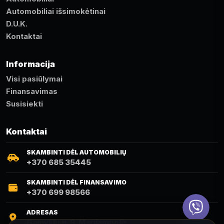
Automobiliai išsimokėtinai
D.U.K.
Kontaktai
Informacija
Visi pasiūlymai
Finansavimas
Susisiekti
Kontaktai
SKAMBINTI DĖL AUTOMOBILIŲ
+370 685 35445
SKAMBINTI DĖL FINANSAVIMO
+370 699 98566
Viber
ADRESAS
Gamyklų g. 9, Marijampolė