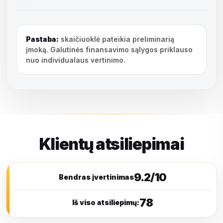
Pastaba:
skaičiuoklė pateikia preliminarią
įmoką. Galutinės finansavimo sąlygos priklauso
nuo individualaus vertinimo.
Klientų atsiliepimai
9.2/10
Bendras įvertinimas
78
Iš viso atsiliepimų: