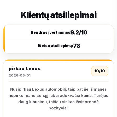
Klientų atsiliepimai
9.2/10
Bendras įvertinimas
78
Iš viso atsiliepimų:
pirkau Lexus
10/10
2026-05-01
Nusipirkau Lexus automobilį, taip pat jie iš manęs
nupirko mano senąjį labai adekvačia kaina. Turėjau
daug klausimų, tačiau viskas išsisprendė
pozityviai.