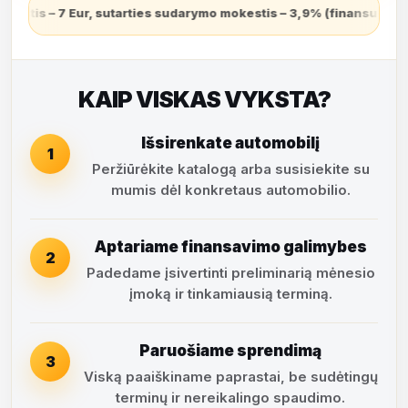
arymo mokestis – 3,9% (finansuojamas sutarties sudarymo dieną ir
KAIP VISKAS VYKSTA?
Išsirenkate automobilį
1
Peržiūrėkite katalogą arba susisiekite su
mumis dėl konkretaus automobilio.
Aptariame finansavimo galimybes
2
Padedame įsivertinti preliminarią mėnesio
įmoką ir tinkamiausią terminą.
Paruošiame sprendimą
3
Viską paaiškiname paprastai, be sudėtingų
terminų ir nereikalingo spaudimo.