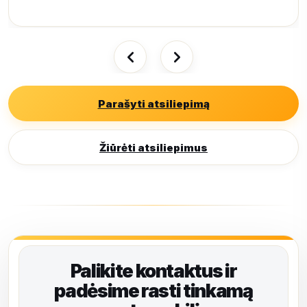
Parašyti atsiliepimą
Žiūrėti atsiliepimus
Palikite kontaktus ir
padėsime rasti tinkamą