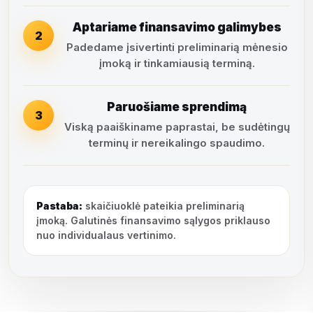
Aptariame finansavimo galimybes
2
Padedame įsivertinti preliminarią mėnesio
įmoką ir tinkamiausią terminą.
Paruošiame sprendimą
3
Viską paaiškiname paprastai, be sudėtingų
terminų ir nereikalingo spaudimo.
Pastaba:
skaičiuoklė pateikia preliminarią
įmoką. Galutinės finansavimo sąlygos priklauso
nuo individualaus vertinimo.