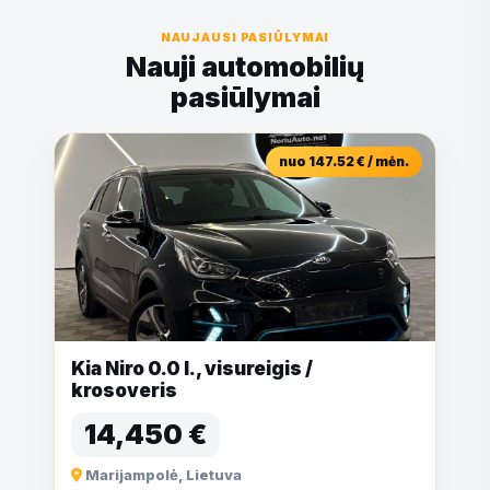
NAUJAUSI PASIŪLYMAI
Nauji automobilių
pasiūlymai
nuo 147.52 € / mėn.
Kia Niro 0.0 l., visureigis /
krosoveris
14,450 €
Marijampolė, Lietuva