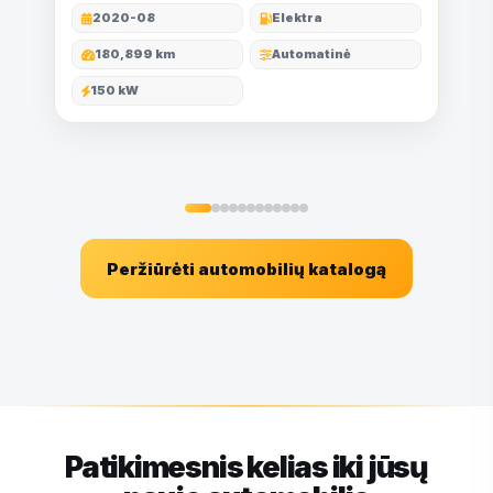
2020-08
Elektra
180,899 km
Automatinė
150 kW
Peržiūrėti automobilių katalogą
Patikimesnis kelias iki jūsų