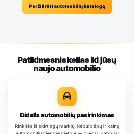
Peržiūrėti automobilių katalogą
Patikimesnis kelias iki jūsų
naujo automobilio
Didelis automobilių pasirinkimas
Rinkitės iš skirtingų markių, kėbulo tipų ir kainų
automobilių vienoje vietoje — greitai, patogiai