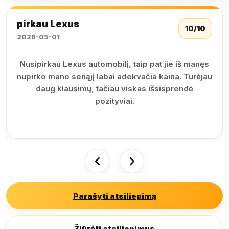
pirkau Lexus
10/10
2026-05-01
Nusipirkau Lexus automobilį, taip pat jie iš manęs
nupirko mano senąjį labai adekvačia kaina. Turėjau
daug klausimų, tačiau viskas išsisprendė
pozityviai.
Parašyti atsiliepimą
Žiūrėti atsiliepimus