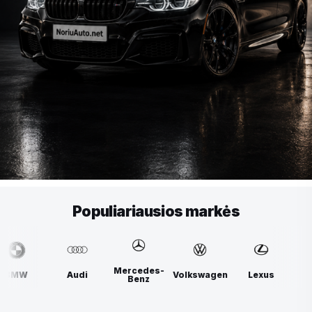
Populiariausios markės
Mercedes-
udi
Volkswagen
Lexus
BMW
Au
Benz