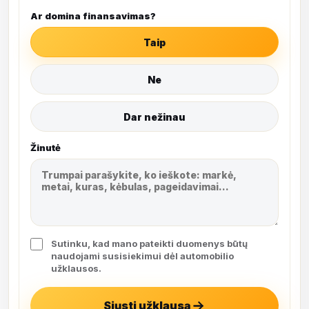
Ar domina finansavimas?
Taip
Ne
Dar nežinau
Žinutė
Sutinku, kad mano pateikti duomenys būtų
naudojami susisiekimui dėl automobilio
užklausos.
Siųsti užklausą