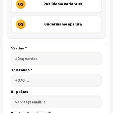
02
Pasiūlome variantus
03
Suderiname apžiūrą
Vardas *
Telefonas *
El. paštas