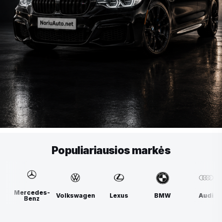
Populiariausios markės
Mercedes-
Volkswagen
Lexus
BMW
Audi
Benz