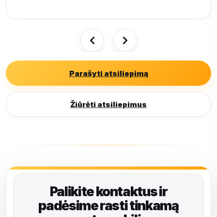
Parašyti atsiliepimą
Žiūrėti atsiliepimus
Palikite kontaktus ir
padėsime rasti tinkamą