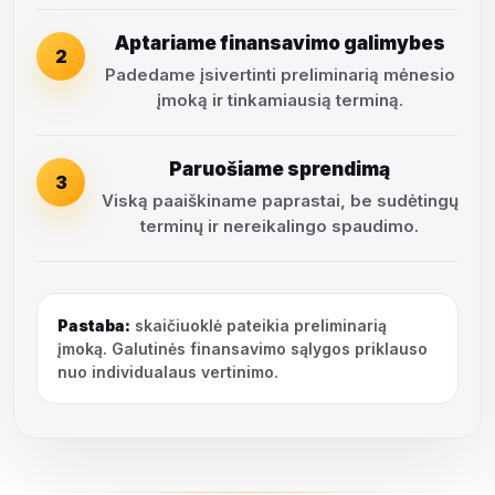
Aptariame finansavimo galimybes
2
Padedame įsivertinti preliminarią mėnesio
įmoką ir tinkamiausią terminą.
Paruošiame sprendimą
3
Viską paaiškiname paprastai, be sudėtingų
terminų ir nereikalingo spaudimo.
Pastaba:
skaičiuoklė pateikia preliminarią
įmoką. Galutinės finansavimo sąlygos priklauso
nuo individualaus vertinimo.