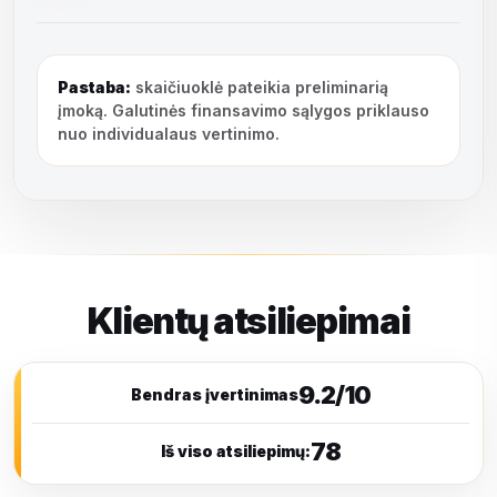
Pastaba:
skaičiuoklė pateikia preliminarią
įmoką. Galutinės finansavimo sąlygos priklauso
nuo individualaus vertinimo.
Klientų atsiliepimai
9.2/10
Bendras įvertinimas
78
Iš viso atsiliepimų: