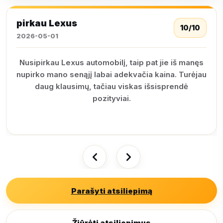
pirkau Lexus
10/10
2026-05-01
Nusipirkau Lexus automobilį, taip pat jie iš manęs
nupirko mano senąjį labai adekvačia kaina. Turėjau
daug klausimų, tačiau viskas išsisprendė
pozityviai.
Parašyti atsiliepimą
Žiūrėti atsiliepimus