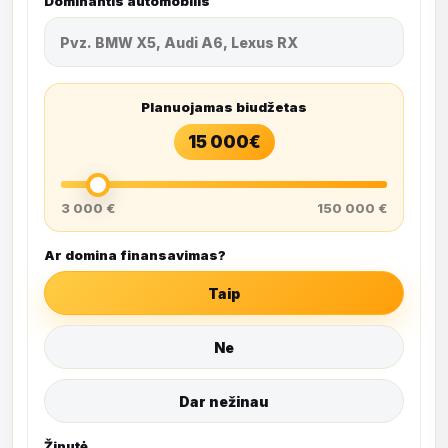
Dominantis automobilis
Planuojamas biudžetas
15 000
€
3 000 €
150 000 €
Ar domina finansavimas?
Taip
Ne
Dar nežinau
Žinutė