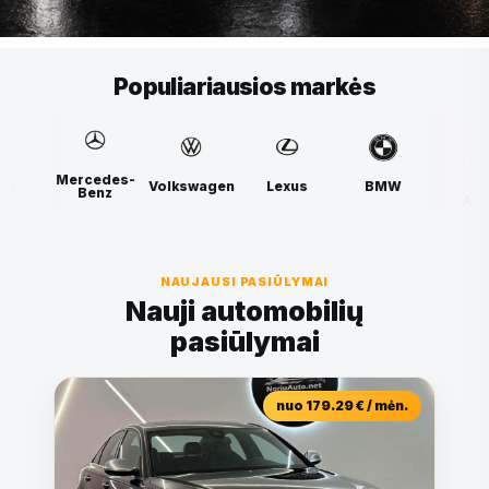
Populiariausios markės
-
Mercedes-
Volkswagen
Lexus
BMW
Audi
Benz
NAUJAUSI PASIŪLYMAI
Nauji automobilių
pasiūlymai
nuo 179.29 € / mėn.