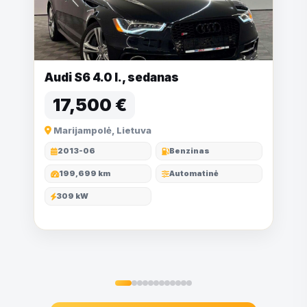
Audi S6 4.0 l., sedanas
17,500 €
Marijampolė, Lietuva
2013-06
Benzinas
199,699 km
Automatinė
309 kW