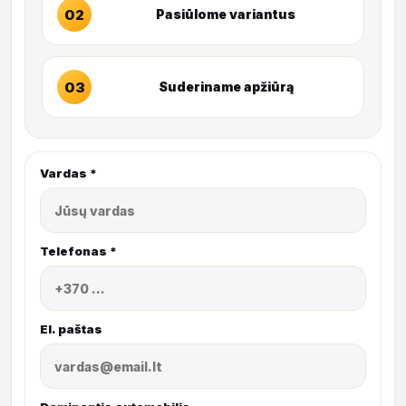
02
Pasiūlome variantus
03
Suderiname apžiūrą
Vardas *
Telefonas *
El. paštas