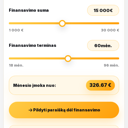
15 000
€
Finansavimo suma
1 000 €
30 000 €
60
mėn.
Finansavimo terminas
18 mėn.
96 mėn.
326.67
€
Mėnesio įmoka nuo:
Pildyti paraišką dėl finansavimo