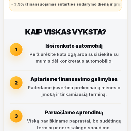
ties sudarymo dieną ir grąžinamas lygiomis dalimis per visą suta
KAIP VISKAS VYKSTA?
Išsirenkate automobilį
1
Peržiūrėkite katalogą arba susisiekite su
mumis dėl konkretaus automobilio.
Aptariame finansavimo galimybes
2
Padedame įsivertinti preliminarią mėnesio
įmoką ir tinkamiausią terminą.
Paruošiame sprendimą
3
Viską paaiškiname paprastai, be sudėtingų
terminų ir nereikalingo spaudimo.