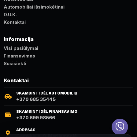
Automobiliai išsimokėtinai
D.U.K.
Kontaktai
Informacija
Visi pasiūlymai
Finansavimas
Susisiekti
Kontaktai
SKAMBINTI DĖL AUTOMOBILIŲ
+370 685 35445
SKAMBINTI DĖL FINANSAVIMO
+370 699 98566
Viber
ADRESAS
Gamyklų g. 9, Marijampolė