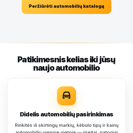
Peržiūrėti automobilių katalogą
Patikimesnis kelias iki jūsų
naujo automobilio
Didelis automobilių pasirinkimas
Rinkitės iš skirtingų markių, kėbulo tipų ir kainų
automobilių vienoje vietoje — greitai, patogiai