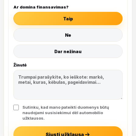
Ar domina finansavimas?
Taip
Ne
Dar nežinau
Žinutė
Sutinku, kad mano pateikti duomenys būtų
naudojami susisiekimui dėl automobilio
užklausos.
Siųsti užklausą