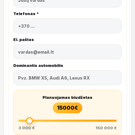
Telefonas *
El. paštas
Dominantis automobilis
Planuojamas biudžetas
15000
€
3 000 €
150 000 €