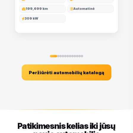
199,699 km
Automatinė
309 kW
Peržiūrėti automobilių katalogą
Patikimesnis kelias iki jūsų