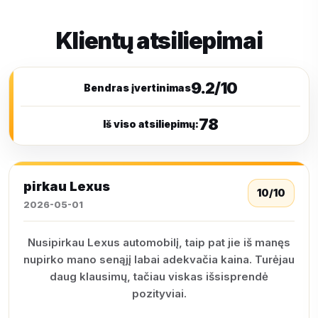
Klientų atsiliepimai
9.2/10
Bendras įvertinimas
78
Iš viso atsiliepimų:
pirkau Lexus
10/10
2026-05-01
Nusipirkau Lexus automobilį, taip pat jie iš manęs
nupirko mano senąjį labai adekvačia kaina. Turėjau
daug klausimų, tačiau viskas išsisprendė
pozityviai.