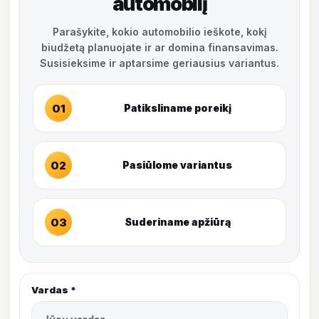
automobilį
Parašykite, kokio automobilio ieškote, kokį
biudžetą planuojate ir ar domina finansavimas.
Susisieksime ir aptarsime geriausius variantus.
01
Patiksliname poreikį
02
Pasiūlome variantus
03
Suderiname apžiūrą
Vardas *