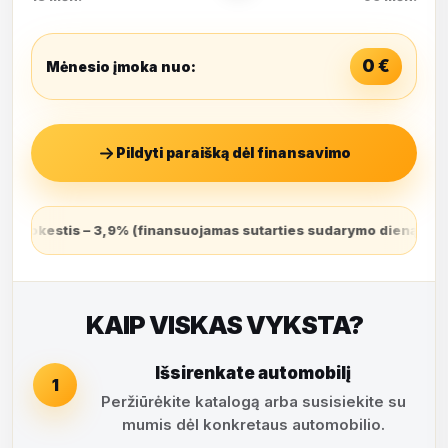
0
€
Mėnesio įmoka nuo:
Pildyti paraišką dėl finansavimo
s sutarties sudarymo dieną ir grąžinamas lygiomis dalimis per vis
KAIP VISKAS VYKSTA?
Išsirenkate automobilį
1
Peržiūrėkite katalogą arba susisiekite su
mumis dėl konkretaus automobilio.