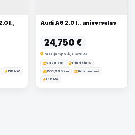
0 l.,
Audi A6 2.0 l., universalas
24,750 €
Marijampolė, Lietuva
2020-08
Hibridinis
110 kW
201,999 km
Automatinė
150 kW