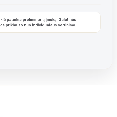
klė pateikia preliminarią įmoką. Galutinės
os priklauso nuo individualaus vertinimo.
rymo dieną ir grąžinamas lygiomis dalimis per visą sutarties gal