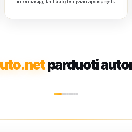
informaciją, kad būtų lengviau apsispręsti.
uto.net
parduoti auto