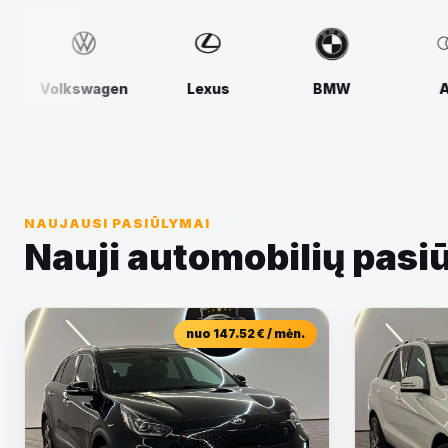
gen
Lexus
BMW
Audi
Mer
NAUJAUSI PASIŪLYMAI
Nauji automobilių pasi
nuo 147.52 € / mėn.