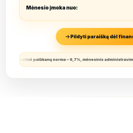
Mėnesio įmoka nuo:
Pildyti paraišką dėl fina
lūkanų norma – 9,7%, mėnesinis administravimo mokestis – 7 Eur, 