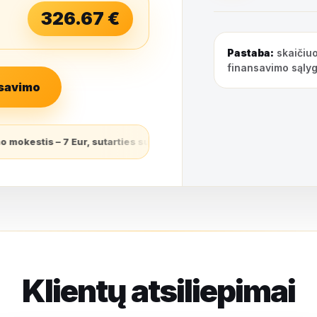
326.67
€
Pastaba:
skaičiuo
finansavimo sąlyg
nsavimo
sutarties sudarymo mokestis – 3,9% (finansuojamas sutarties suda
Klientų atsiliepimai