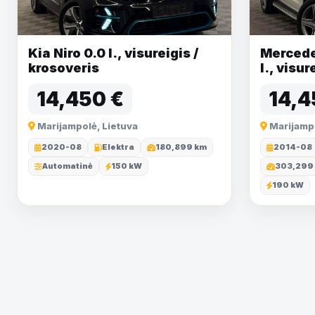
Kia Niro 0.0 l., visureigis /
Mercede
krosoveris
l., visur
14,450 €
14,4
Marijampolė, Lietuva
Marijampo
2020-08
Elektra
180,899 km
2014-08
Automatinė
150 kW
303,299
190 kW