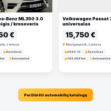
s-Benz ML350 3.0
Volkswagen Passat 2.
eigis / krosoveris
universalas
50 €
15,750 €
lė, Lietuva
Marijampolė, Lietuva
Dyzelinas
2020-12
Dyzelinas
 km
Automatinė
183,899 km
Automatinė
Peržiūrėti automobilių katalogą