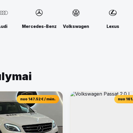
cedes-Benz
Volkswagen
Lexus
BMW
ūlymai
nuo 147.52 € / mėn.
nuo 161.