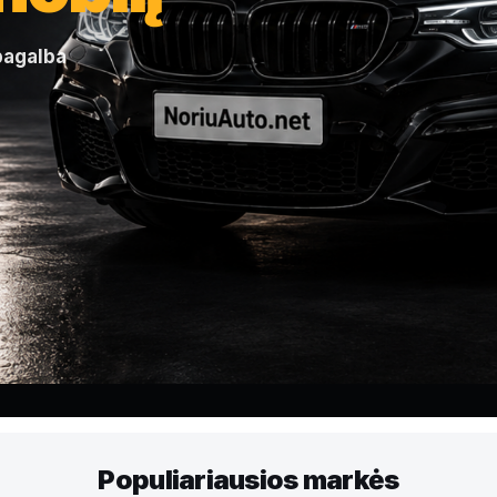
 pagalba
Populiariausios markės