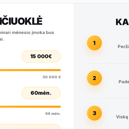
IČIUOKLĖ
KA
iminari mėnesio įmoka bus
i.
1
Perži
15 000
€
30 000 €
2
Pade
60
mėn.
3
96 mėn.
Viską