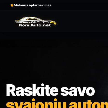
Malonus aptarnavimas
Raskite savo
svajonių autom