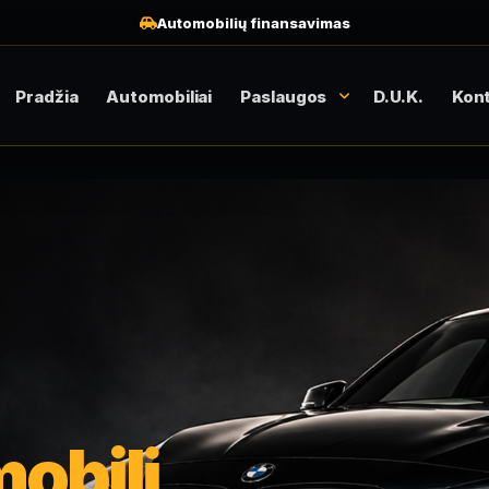
Automobilių finansavimas
Pradžia
Automobiliai
Paslaugos
D.U.K.
Kont
obilį