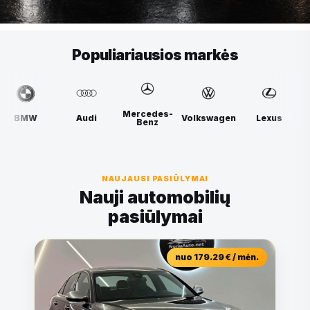
Populiariausios markės
Mercedes-
Audi
Volkswagen
Lexus
BMW
Benz
NAUJAUSI PASIŪLYMAI
Nauji automobilių
pasiūlymai
nuo 179.29 € / mėn.