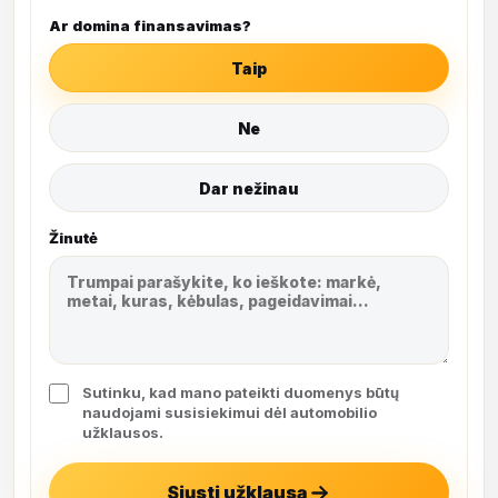
Ar domina finansavimas?
Taip
Ne
Dar nežinau
Žinutė
Sutinku, kad mano pateikti duomenys būtų
naudojami susisiekimui dėl automobilio
užklausos.
Siųsti užklausą