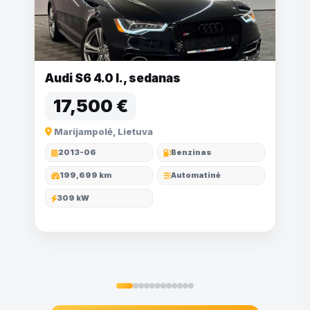
Audi S6 4.0 l., sedanas
17,500 €
Marijampolė, Lietuva
2013-06
Benzinas
199,699 km
Automatinė
309 kW