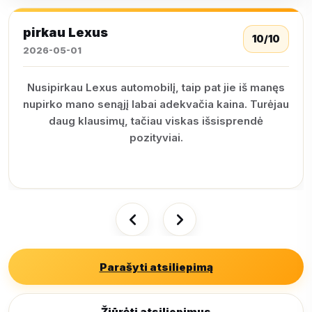
pirkau Lexus
10/10
2026-05-01
Nusipirkau Lexus automobilį, taip pat jie iš manęs
nupirko mano senąjį labai adekvačia kaina. Turėjau
daug klausimų, tačiau viskas išsisprendė
pozityviai.
Parašyti atsiliepimą
Žiūrėti atsiliepimus