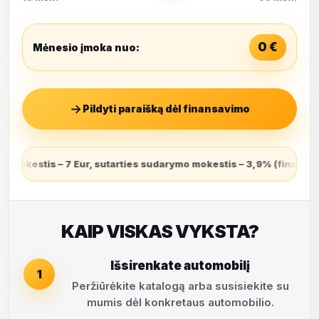
0
€
Mėnesio įmoka nuo:
Pildyti paraišką dėl finansavimo
darymo mokestis – 3,9% (finansuojamas sutarties sudarymo dieną i
KAIP VISKAS VYKSTA?
Išsirenkate automobilį
1
Peržiūrėkite katalogą arba susisiekite su
mumis dėl konkretaus automobilio.