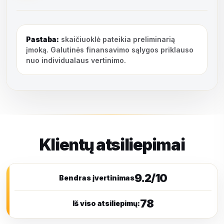
Pastaba:
skaičiuoklė pateikia preliminarią
įmoką. Galutinės finansavimo sąlygos priklauso
nuo individualaus vertinimo.
Klientų atsiliepimai
9.2/10
Bendras įvertinimas
78
Iš viso atsiliepimų: