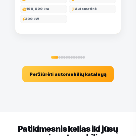
199,699 km
Automatinė
309 kW
Peržiūrėti automobilių katalogą
Patikimesnis kelias iki jūsų