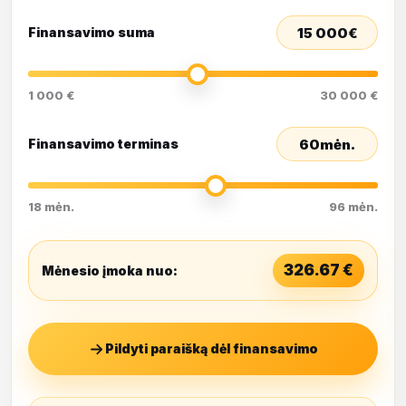
15 000
€
Finansavimo suma
1 000 €
30 000 €
60
mėn.
Finansavimo terminas
18 mėn.
96 mėn.
326.67
€
Mėnesio įmoka nuo:
Pildyti paraišką dėl finansavimo