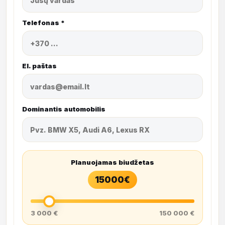
Telefonas *
El. paštas
Dominantis automobilis
Planuojamas biudžetas
15000
€
3 000 €
150 000 €