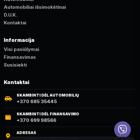
Automobiliai išsimokėtinai
D.U.K.
Kontaktai
Informacija
Visi pasiūlymai
Finansavimas
Susisiekti
Kontaktai
SKAMBINTI DĖL AUTOMOBILIŲ
+370 685 35445
SKAMBINTI DĖL FINANSAVIMO
+370 699 98566
Viber
ADRESAS
Gamyklų g. 9, Marijampolė