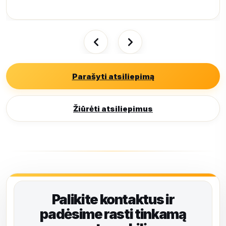
Parašyti atsiliepimą
Žiūrėti atsiliepimus
Palikite kontaktus ir
padėsime rasti tinkamą