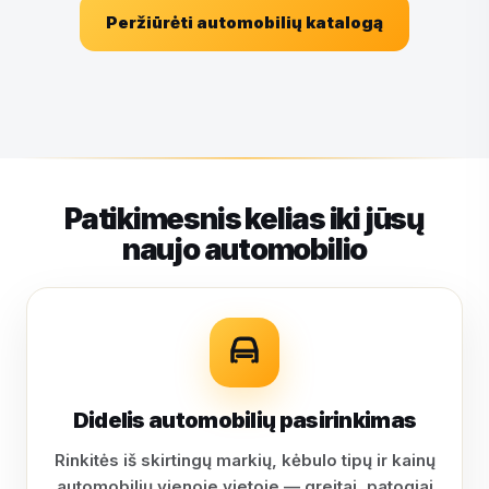
Peržiūrėti automobilių katalogą
Patikimesnis kelias iki jūsų
naujo automobilio
Didelis automobilių pasirinkimas
Rinkitės iš skirtingų markių, kėbulo tipų ir kainų
automobilių vienoje vietoje — greitai, patogiai