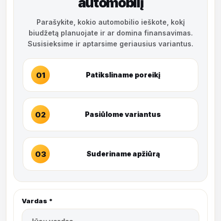
automobilį
Parašykite, kokio automobilio ieškote, kokį
biudžetą planuojate ir ar domina finansavimas.
Susisieksime ir aptarsime geriausius variantus.
01
Patiksliname poreikį
02
Pasiūlome variantus
03
Suderiname apžiūrą
Vardas *