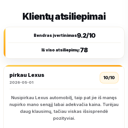
Klientų atsiliepimai
9.2/10
Bendras įvertinimas
78
Iš viso atsiliepimų:
pirkau Lexus
10/10
2026-05-01
Nusipirkau Lexus automobilį, taip pat jie iš manęs
nupirko mano senąjį labai adekvačia kaina. Turėjau
daug klausimų, tačiau viskas išsisprendė
pozityviai.