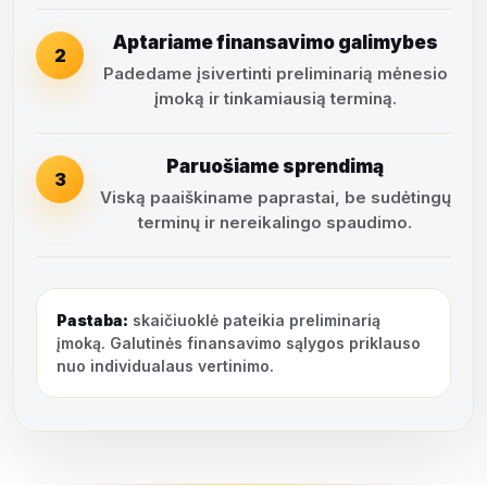
Aptariame finansavimo galimybes
2
Padedame įsivertinti preliminarią mėnesio
įmoką ir tinkamiausią terminą.
Paruošiame sprendimą
3
Viską paaiškiname paprastai, be sudėtingų
terminų ir nereikalingo spaudimo.
Pastaba:
skaičiuoklė pateikia preliminarią
įmoką. Galutinės finansavimo sąlygos priklauso
nuo individualaus vertinimo.