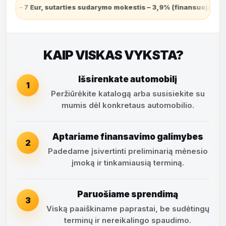
 mokestis – 3,9% (finansuojamas sutarties sudarymo dieną ir grąž
KAIP VISKAS VYKSTA?
Išsirenkate automobilį
1
Peržiūrėkite katalogą arba susisiekite su
mumis dėl konkretaus automobilio.
Aptariame finansavimo galimybes
2
Padedame įsivertinti preliminarią mėnesio
įmoką ir tinkamiausią terminą.
Paruošiame sprendimą
3
Viską paaiškiname paprastai, be sudėtingų
terminų ir nereikalingo spaudimo.