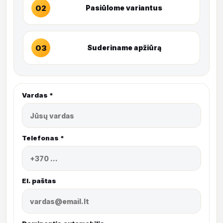
02
Pasiūlome variantus
03
Suderiname apžiūrą
Vardas *
Telefonas *
El. paštas