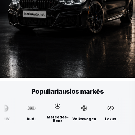
Populiariausios markės
Mercedes-
i
Volkswagen
Lexus
BMW
Audi
Benz