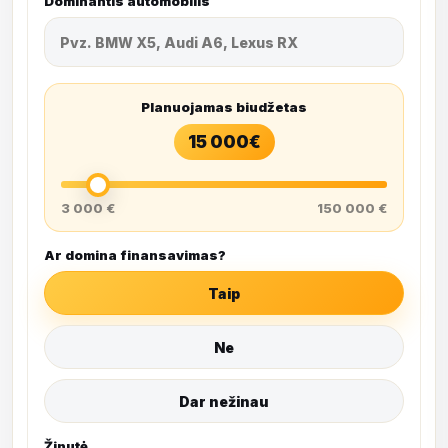
Dominantis automobilis
Planuojamas biudžetas
15 000
€
3 000 €
150 000 €
Ar domina finansavimas?
Taip
Ne
Dar nežinau
Žinutė