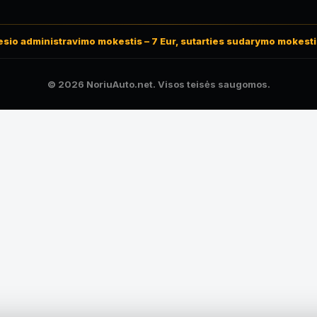
io administravimo mokestis – 7 Eur, sutarties sudarymo mokestis 
© 2026 NoriuAuto.net. Visos teisės saugomos.