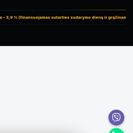
– 3,9 % (finansuojamas sutarties sudarymo dieną ir grąžinamas lyg
Viber
Telefonas