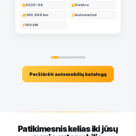
2020-08
Elektra
180,899 km
Automatinė
150 kW
Peržiūrėti automobilių katalogą
Patikimesnis kelias iki jūsų