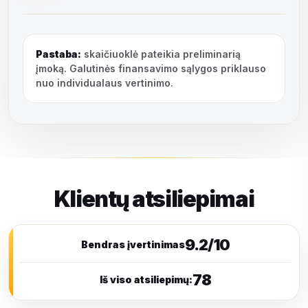
Pastaba:
skaičiuoklė pateikia preliminarią
įmoką. Galutinės finansavimo sąlygos priklauso
nuo individualaus vertinimo.
Klientų atsiliepimai
9.2/10
Bendras įvertinimas
78
Iš viso atsiliepimų: