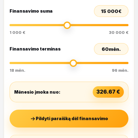
15 000
€
Finansavimo suma
1 000 €
30 000 €
60
mėn.
Finansavimo terminas
18 mėn.
96 mėn.
326.67
€
Mėnesio įmoka nuo:
Pildyti paraišką dėl finansavimo