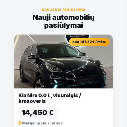
NAUJAUSI PASIŪLYMAI
Nauji automobilių
pasiūlymai
nuo 147.52 € / mėn.
Kia Niro 0.0 l., visureigis /
krosoveris
14,450 €
Marijampolė, Lietuva