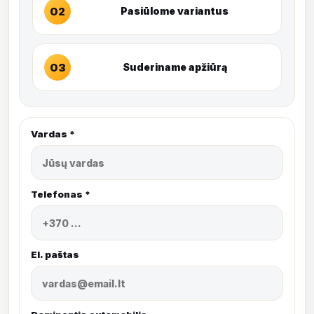
02
Pasiūlome variantus
03
Suderiname apžiūrą
Vardas *
Telefonas *
El. paštas