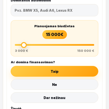
Dominantis automobilis
Planuojamas biudžetas
15 000
€
3 000 €
150 000 €
Ar domina finansavimas?
Taip
Ne
Dar nežinau
Žinutė