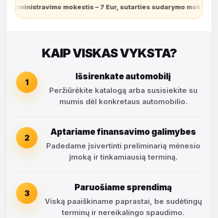
imo mokestis – 7 Eur, sutarties sudarymo mokestis – 3,9% (finans
KAIP VISKAS VYKSTA?
Išsirenkate automobilį
1
Peržiūrėkite katalogą arba susisiekite su
mumis dėl konkretaus automobilio.
Aptariame finansavimo galimybes
2
Padedame įsivertinti preliminarią mėnesio
įmoką ir tinkamiausią terminą.
Paruošiame sprendimą
3
Viską paaiškiname paprastai, be sudėtingų
terminų ir nereikalingo spaudimo.