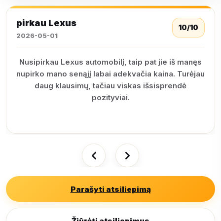
pirkau Lexus
10/10
2026-05-01
Nusipirkau Lexus automobilį, taip pat jie iš manęs
nupirko mano senąjį labai adekvačia kaina. Turėjau
daug klausimų, tačiau viskas išsisprendė
pozityviai.
Parašyti atsiliepimą
Žiūrėti atsiliepimus