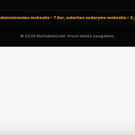
ministravimo mokestis – 7 Eur, sutarties sudarymo mokestis – 3,9 
© 2026 NoriuAuto.net. Visos teisės saugomos.