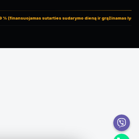
% (finansuojamas sutarties sudarymo dieną ir grąžinamas lygiomis
Viber
Telefonas