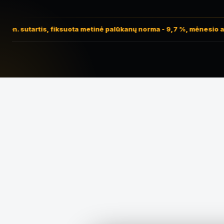
ėn. sutartis, fiksuota metinė palūkanų norma - 9,7 %, mėnesio ad