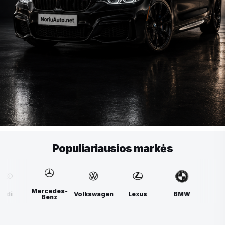
Populiariausios markės
Mercedes-
lkswagen
Lexus
BMW
Audi
Benz