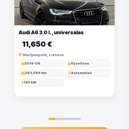
Audi A6 3.0 l., universalas
11,650 €
Marijampolė, Lietuva
2014-06
Dyzelinas
263,599 km
Automatinė
180 kW