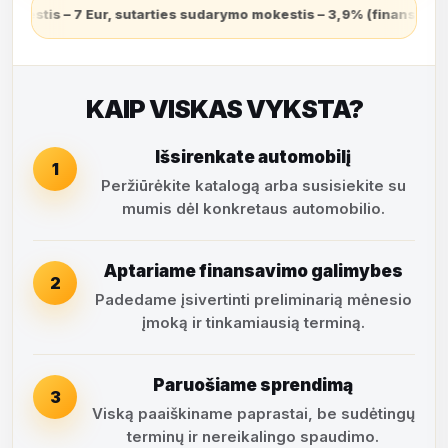
3,9% (finansuojamas sutarties sudarymo dieną ir grąžinamas lygio
KAIP VISKAS VYKSTA?
Išsirenkate automobilį
1
Peržiūrėkite katalogą arba susisiekite su
mumis dėl konkretaus automobilio.
Aptariame finansavimo galimybes
2
Padedame įsivertinti preliminarią mėnesio
įmoką ir tinkamiausią terminą.
Paruošiame sprendimą
3
Viską paaiškiname paprastai, be sudėtingų
terminų ir nereikalingo spaudimo.