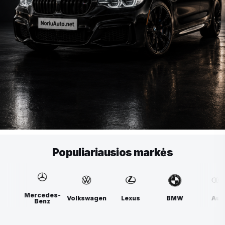
Populiariausios markės
Mercedes-
swagen
Lexus
BMW
Audi
Volks
Benz