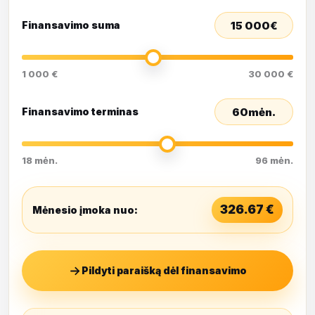
15 000
€
Finansavimo suma
1 000 €
30 000 €
60
mėn.
Finansavimo terminas
18 mėn.
96 mėn.
326.67
€
Mėnesio įmoka nuo:
Pildyti paraišką dėl finansavimo