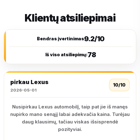
Klientų atsiliepimai
9.2/10
Bendras įvertinimas
78
Iš viso atsiliepimų:
pirkau Lexus
10/10
2026-05-01
Nusipirkau Lexus automobilį, taip pat jie iš manęs
nupirko mano senąjį labai adekvačia kaina. Turėjau
daug klausimų, tačiau viskas išsisprendė
pozityviai.