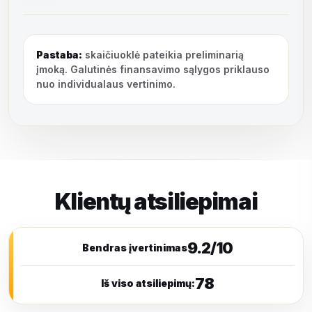
Pastaba:
skaičiuoklė pateikia preliminarią
įmoką. Galutinės finansavimo sąlygos priklauso
nuo individualaus vertinimo.
Klientų atsiliepimai
9.2/10
Bendras įvertinimas
78
Iš viso atsiliepimų: