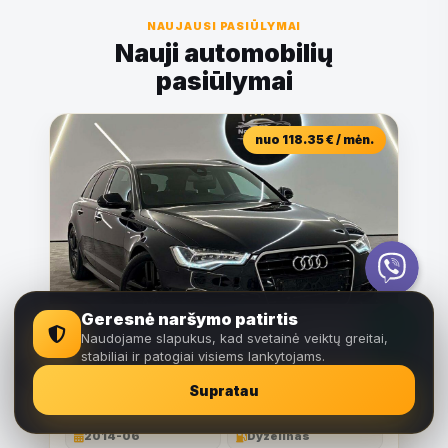
NAUJAUSI PASIŪLYMAI
Nauji automobilių
pasiūlymai
nuo 118.35 € / mėn.
Viber
Telefonas
Geresnė naršymo patirtis
Audi A6 3.0 l., universalas
Naudojame slapukus, kad svetainė veiktų greitai,
stabiliai ir patogiai visiems lankytojams.
11,650 €
WhatsApp
Supratau
Marijampolė, Lietuva
2014-06
Dyzelinas