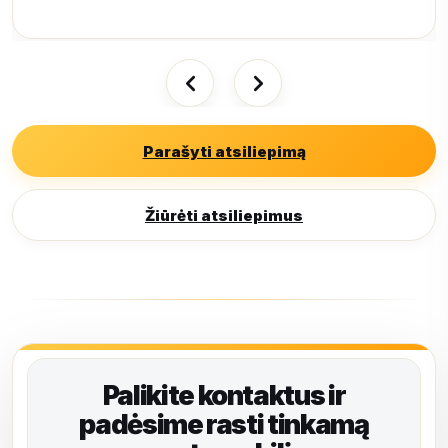
Parašyti atsiliepimą
Žiūrėti atsiliepimus
Palikite kontaktus ir
padėsime rasti tinkamą