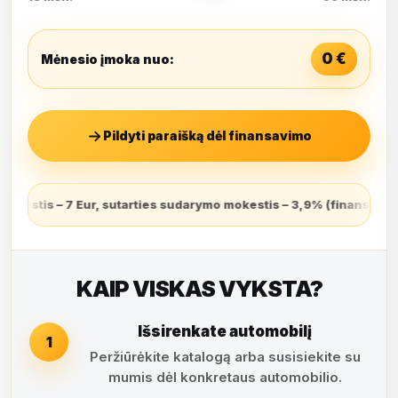
0
€
Mėnesio įmoka nuo:
Pildyti paraišką dėl finansavimo
3,9% (finansuojamas sutarties sudarymo dieną ir grąžinamas lygio
KAIP VISKAS VYKSTA?
Išsirenkate automobilį
1
Peržiūrėkite katalogą arba susisiekite su
mumis dėl konkretaus automobilio.