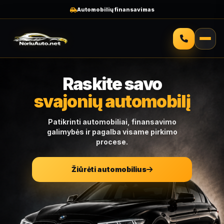
Gamyklų g. 9, Marijampolė
Raskite savo
svajonių automobilį
Patikrinti automobiliai, finansavimo
galimybės ir pagalba visame pirkimo
procese.
Žiūrėti automobilius