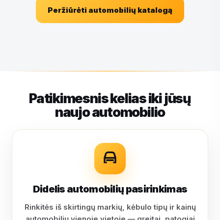
Peržiūrėti automobilių katalogą
Patikimesnis kelias iki jūsų
naujo automobilio
Didelis automobilių pasirinkimas
Rinkitės iš skirtingų markių, kėbulo tipų ir kainų
automobilių vienoje vietoje — greitai, patogiai