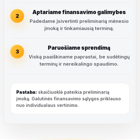
Aptariame finansavimo galimybes
2
Padedame įsivertinti preliminarią mėnesio
įmoką ir tinkamiausią terminą.
Paruošiame sprendimą
3
Viską paaiškiname paprastai, be sudėtingų
terminų ir nereikalingo spaudimo.
Pastaba:
skaičiuoklė pateikia preliminarią
įmoką. Galutinės finansavimo sąlygos priklauso
nuo individualaus vertinimo.