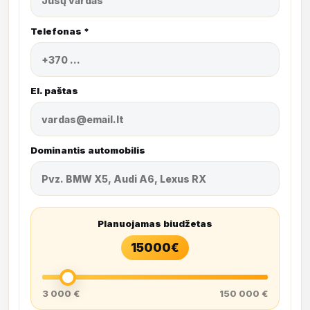
Telefonas *
El. paštas
Dominantis automobilis
Planuojamas biudžetas
15000
€
3 000 €
150 000 €