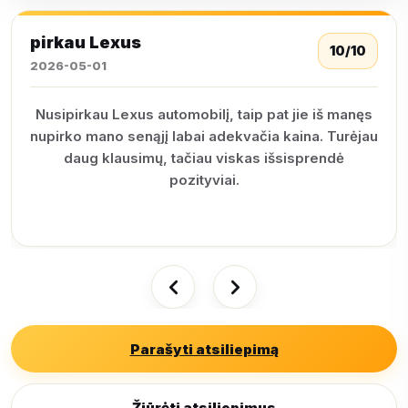
pirkau Lexus
10/10
2026-05-01
Nusipirkau Lexus automobilį, taip pat jie iš manęs
nupirko mano senąjį labai adekvačia kaina. Turėjau
daug klausimų, tačiau viskas išsisprendė
pozityviai.
Parašyti atsiliepimą
Žiūrėti atsiliepimus