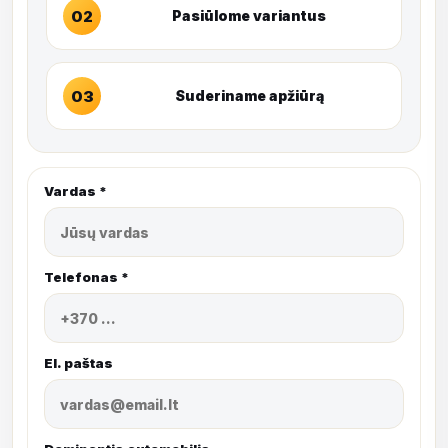
02
Pasiūlome variantus
03
Suderiname apžiūrą
Vardas *
Telefonas *
El. paštas