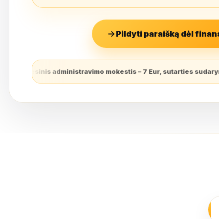
Pildyti paraišką dėl fina
 – 7 Eur, sutarties sudarymo mokestis – 3,9% (finansuojamas sutar