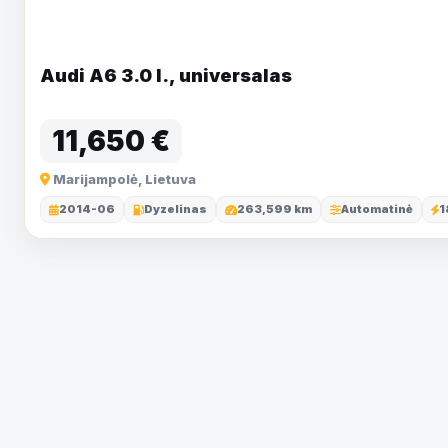
Audi A6 3.0 l., universalas
11,650 €
Marijampolė, Lietuva
2014-06
Dyzelinas
263,599 km
Automatinė
1