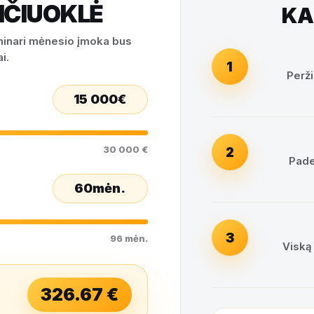
IČIUOKLĖ
KA
iminari mėnesio įmoka bus
i.
1
Perži
15 000
€
30 000 €
2
Pade
60
mėn.
3
96 mėn.
Viską
326.67
€