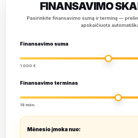
FINANSAVIMO SKA
Pasirinkite finansavimo sumą ir terminą — prel
apskaičiuota automatiška
Finansavimo suma
1 000 €
Finansavimo terminas
18 mėn.
Mėnesio įmoka nuo: