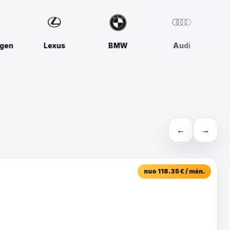
BMW
Audi
Mercedes-Benz
Volkswagen
←
→
nuo 118.35 € / mėn.