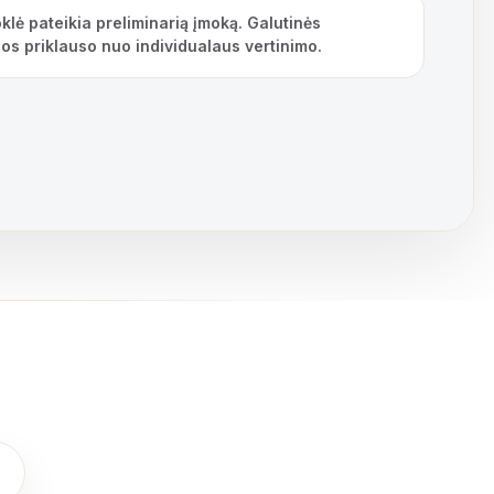
klė pateikia preliminarią įmoką. Galutinės
os priklauso nuo individualaus vertinimo.
rties galiojimo laikotarpį), mėnesio įmoka – 98,03 Eur, bendra s