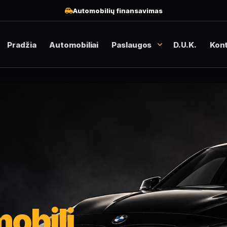
Automobilių finansavimas
Pradžia
Automobiliai
Paslaugos
D.U.K.
Kont
obilį