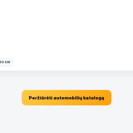
80 kW
Peržiūrėti automobilių katalogą