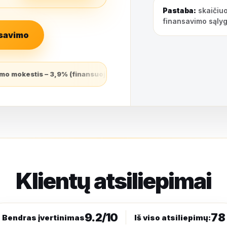
Pastaba:
skaičiuo
finansavimo sąlyg
nsavimo
ties sudarymo dieną ir grąžinamas lygiomis dalimis per visą suta
Klientų atsiliepimai
9.2/10
78
Bendras įvertinimas
Iš viso atsiliepimų: