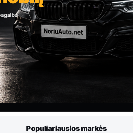
 pagalba
Populiariausios markės