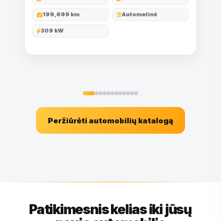
199,699 km
Automatinė
309 kW
Peržiūrėti automobilių katalogą
Patikimesnis kelias iki jūsų