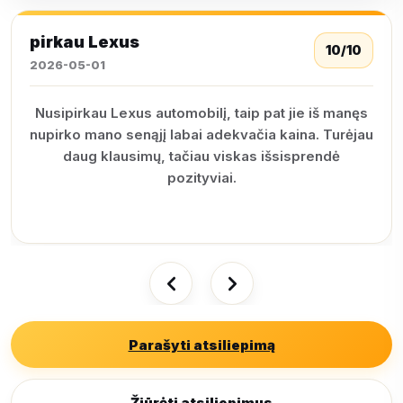
pirkau Lexus
10/10
2026-05-01
Nusipirkau Lexus automobilį, taip pat jie iš manęs
nupirko mano senąjį labai adekvačia kaina. Turėjau
daug klausimų, tačiau viskas išsisprendė
pozityviai.
Parašyti atsiliepimą
Žiūrėti atsiliepimus