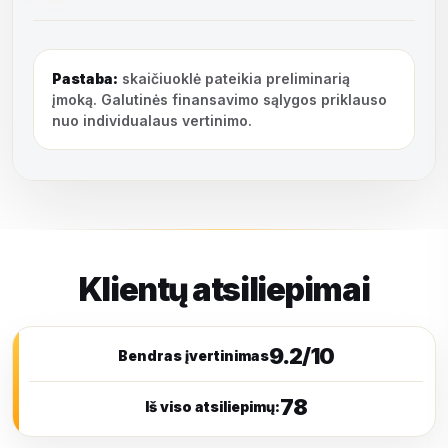
Pastaba:
skaičiuoklė pateikia preliminarią
įmoką. Galutinės finansavimo sąlygos priklauso
nuo individualaus vertinimo.
Klientų atsiliepimai
9.2/10
Bendras įvertinimas
78
Iš viso atsiliepimų: