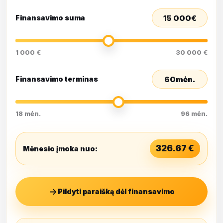
15 000
€
Finansavimo suma
1 000 €
30 000 €
60
mėn.
Finansavimo terminas
18 mėn.
96 mėn.
326.67
€
Mėnesio įmoka nuo:
Pildyti paraišką dėl finansavimo