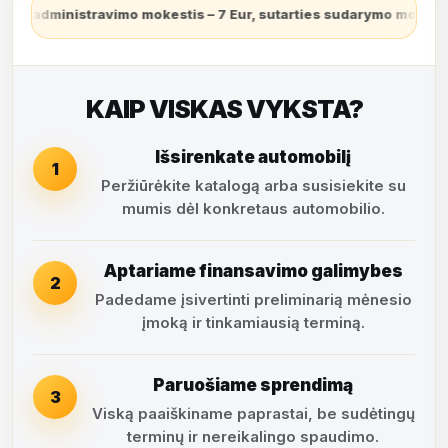
vimo mokestis – 7 Eur, sutarties sudarymo mokestis – 3,9% (finan
KAIP VISKAS VYKSTA?
Išsirenkate automobilį
1
Peržiūrėkite katalogą arba susisiekite su
mumis dėl konkretaus automobilio.
Aptariame finansavimo galimybes
2
Padedame įsivertinti preliminarią mėnesio
įmoką ir tinkamiausią terminą.
Paruošiame sprendimą
3
Viską paaiškiname paprastai, be sudėtingų
terminų ir nereikalingo spaudimo.