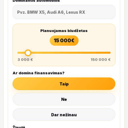
Dominantis automobilis
Planuojamas biudžetas
15 000
€
3 000 €
150 000 €
Ar domina finansavimas?
Taip
Ne
Dar nežinau
Žinutė