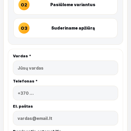
02
Pasiūlome variantus
03
Suderiname apžiūrą
Vardas *
Telefonas *
El. paštas