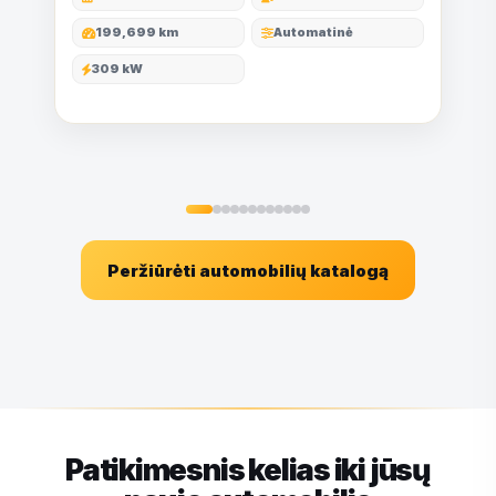
199,699 km
Automatinė
309 kW
Peržiūrėti automobilių katalogą
Patikimesnis kelias iki jūsų