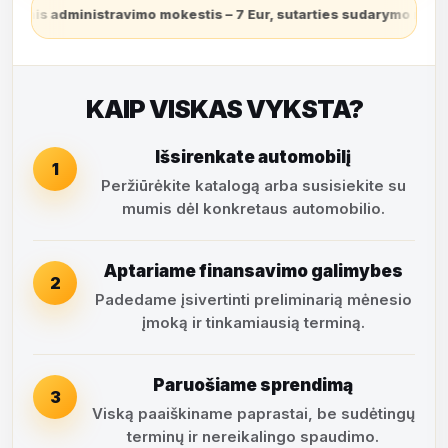
travimo mokestis – 7 Eur, sutarties sudarymo mokestis – 3,9% (fi
KAIP VISKAS VYKSTA?
Išsirenkate automobilį
1
Peržiūrėkite katalogą arba susisiekite su
mumis dėl konkretaus automobilio.
Aptariame finansavimo galimybes
2
Padedame įsivertinti preliminarią mėnesio
įmoką ir tinkamiausią terminą.
Paruošiame sprendimą
3
Viską paaiškiname paprastai, be sudėtingų
terminų ir nereikalingo spaudimo.