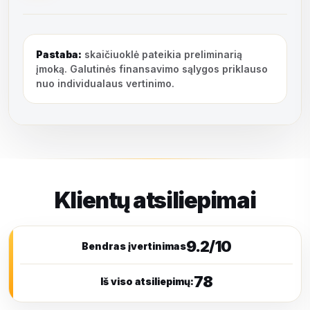
Pastaba:
skaičiuoklė pateikia preliminarią
įmoką. Galutinės finansavimo sąlygos priklauso
nuo individualaus vertinimo.
Klientų atsiliepimai
9.2/10
Bendras įvertinimas
78
Iš viso atsiliepimų: