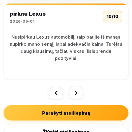
pirkau Lexus
10/10
2026-05-01
Nusipirkau Lexus automobilį, taip pat jie iš manęs
nupirko mano senąjį labai adekvačia kaina. Turėjau
daug klausimų, tačiau viskas išsisprendė
pozityviai.
Parašyti atsiliepimą
Žiūrėti atsiliepimus