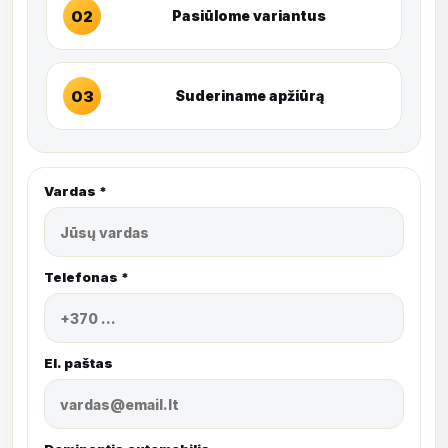
02
Pasiūlome variantus
03
Suderiname apžiūrą
Vardas *
Telefonas *
El. paštas