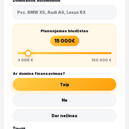
Dominantis automobilis
Planuojamas biudžetas
15 000
€
3 000 €
150 000 €
Ar domina finansavimas?
Taip
Ne
Dar nežinau
Žinutė