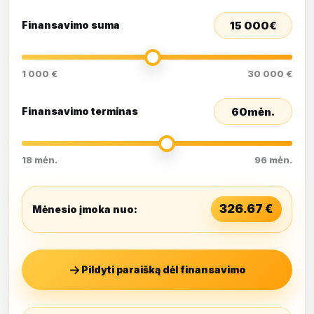
15 000
€
Finansavimo suma
1 000 €
30 000 €
60
mėn.
Finansavimo terminas
18 mėn.
96 mėn.
326.67
€
Mėnesio įmoka nuo:
Pildyti paraišką dėl finansavimo