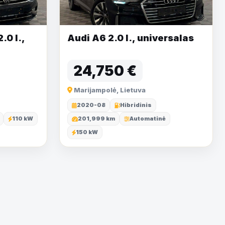
0 l.,
Audi A6 2.0 l., universalas
24,750 €
Marijampolė, Lietuva
2020-08
Hibridinis
110 kW
201,999 km
Automatinė
150 kW