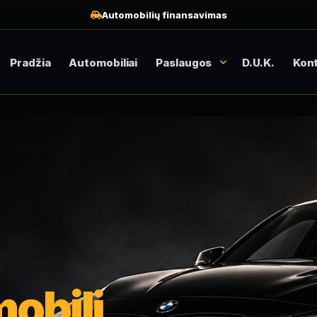
Automobilių finansavimas
Pradžia
Automobiliai
Paslaugos
D.U.K.
Kont
obilį