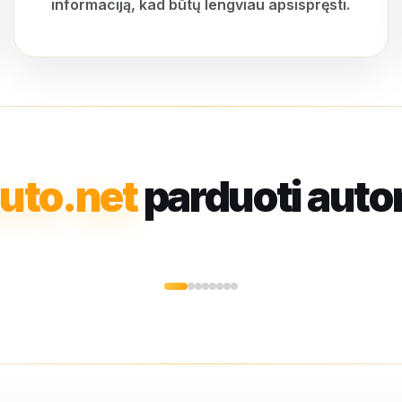
informaciją, kad būtų lengviau apsispręsti.
uto.net
parduoti auto