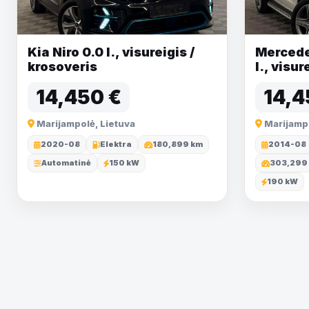
Kia Niro 0.0 l., visureigis /
Mercede
krosoveris
l., visur
14,450 €
14,4
Marijampolė, Lietuva
Marijampo
2020-08
Elektra
180,899 km
2014-08
Automatinė
150 kW
303,299
190 kW