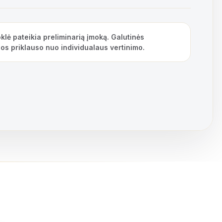
klė pateikia preliminarią įmoką. Galutinės
os priklauso nuo individualaus vertinimo.
r, bendra vartojimo kredito kainos metinė norma – 14,44%.
Pavyzdž