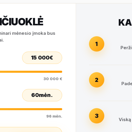
IČIUOKLĖ
KA
iminari mėnesio įmoka bus
i.
1
Perži
15 000
€
30 000 €
2
Pade
60
mėn.
3
96 mėn.
Viską