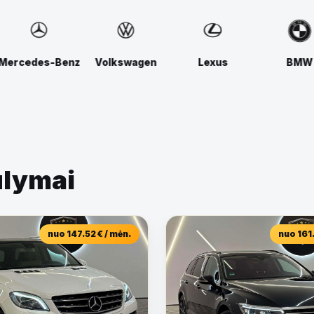
olkswagen
Lexus
BMW
Audi
ūlymai
nuo 147.52 € / mėn.
nuo 161.