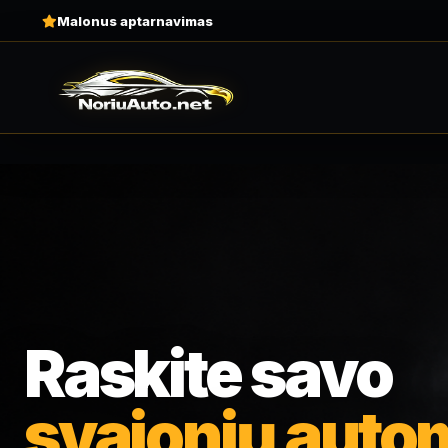
Malonus aptarnavimas
Raskite savo
svajonių autom