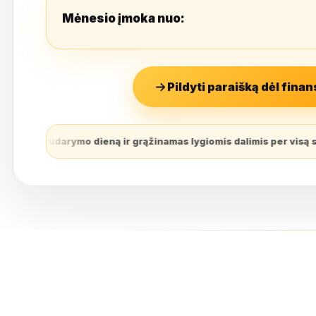
Mėnesio įmoka nuo:
Pildyti paraišką dėl fina
ąžinamas lygiomis dalimis per visą sutarties galiojimo laikotarp