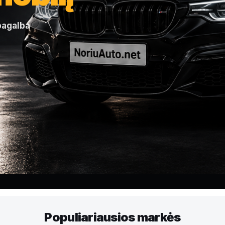
 pagalba
Populiariausios markės