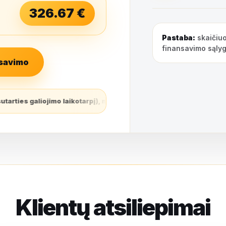
326.67
€
Pastaba:
skaičiuo
finansavimo sąlyg
nsavimo
į), mėnesio įmoka – 98,03 Eur, bendra sumokama suma – 7058,35 Eu
Klientų atsiliepimai