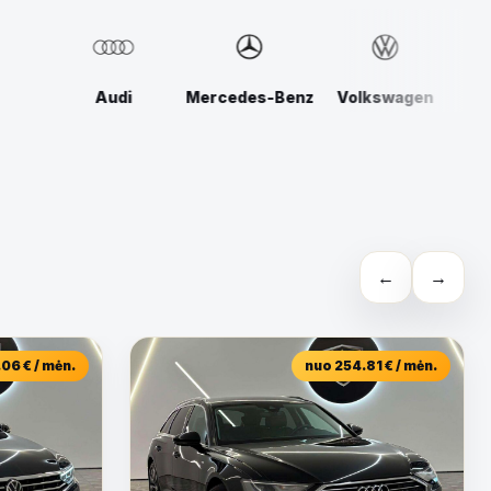
Mercedes-Benz
Volkswagen
Lexus
←
→
06 € / mėn.
nuo 254.81 € / mėn.