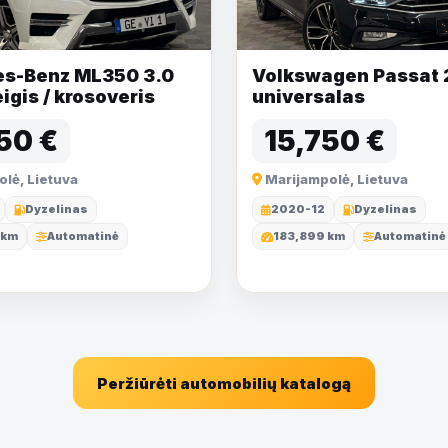
s-Benz ML350 3.0
Volkswagen Passat 2.
eigis / krosoveris
universalas
50 €
15,750 €
lė, Lietuva
Marijampolė, Lietuva
Dyzelinas
2020-12
Dyzelinas
 km
Automatinė
183,899 km
Automatinė
Peržiūrėti automobilių katalogą